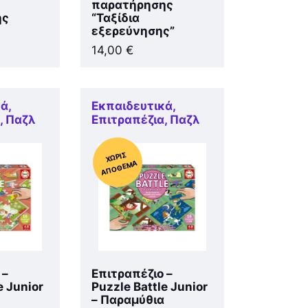
παρατήρησης
ης
“Ταξίδια
εξερεύνησης”
14,00
€
κά
,
Εκπαιδευτικά
,
α
,
Παζλ
Επιτραπέζια
,
Παζλ
Χ
ΩΡΊΣ
Α
Π
Ό
ΘΕ
ΜΑ
 –
Επιτραπέζιο –
e Junior
Puzzle Battle Junior
– Παραμύθια