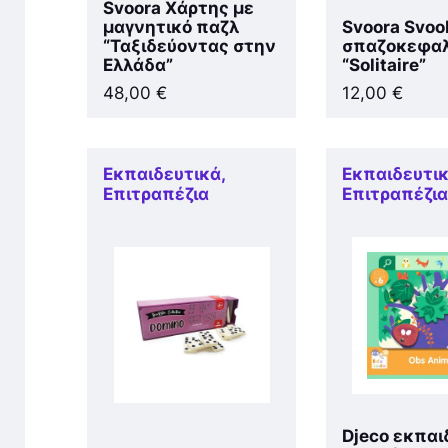
Svoora Χάρτης με
μαγνητικό παζλ
Svoora Svoo
“Ταξιδεύοντας στην
σπαζοκεφαλ
Ελλάδα”
“Solitaire”
48,00
€
12,00
€
Εκπαιδευτικά
,
Εκπαιδευτι
Επιτραπέζια
Επιτραπέζι
Djeco εκπαι