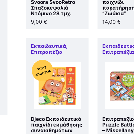
Svoora SvooRetro
παιχνίδι
Σπαζοκεφαλιά
παρατήρησ
Ντόμινο 28 τμχ.
“Ζωάκια”
9,00
€
14,00
€
Εκπαιδευτικά
,
Εκπαιδευτι
Επιτραπέζια
Επιτραπέζι
Χ
ΩΡΊΣ
Α
Π
Ό
ΘΕ
ΜΑ
Djeco Εκπαιδευτικό
Επιτραπεζιο
παιχνίδι εκμάθησης
Puzzle Battl
συναισθημάτων
– Miscellany