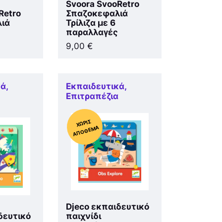
Svoora SvooRetro
Retro
Σπαζοκεφαλιά
ιά
Τρίλιζα με 6
παραλλαγές
9,00
€
κά
,
Εκπαιδευτικά
,
α
Επιτραπέζια
Χ
ΩΡΊΣ
Α
Π
Ό
ΘΕ
ΜΑ
Djeco εκπαιδευτικό
δευτικό
παιχνίδι