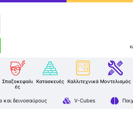
Επιτραπέζια
Παζλ
Παιχνίδια Καρτών
Κ
Σπαζοκεφαλιές
Κατασκευές
Καλλιτεχνικά
Σπαζοκεφαλι
Κατασκευές
Καλλιτεχνικά
Μοντελισμός
ές
Μοντελισμός
α και δεινοσαύρους
V-Cubes
Παι
Βιβλία
Παιχνίδια Ρόλων