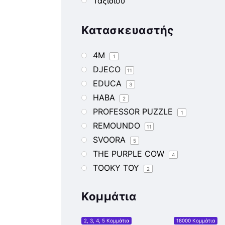
Ταξιδίου
Κατασκευαστής
4M
1
DJECO
11
EDUCA
3
HABA
2
PROFESSOR PUZZLE
1
REMOUNDO
11
SVOORA
5
THE PURPLE COW
4
TOOKY TOY
2
TSIRONIS
2
Κομμάτια
ΔΕΣΥΛΛΑΣ
43
2, 3, 4, 5 Κομμάτια
18000 Κομμάτια