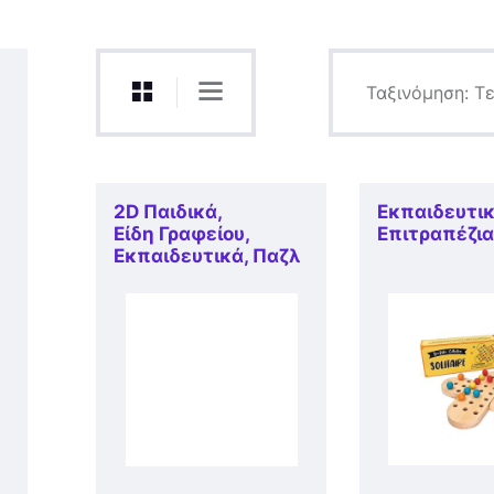
Σκάκι
2D Παιδικά
,
Εκπαιδευτι
Είδη Γραφείου
,
Επιτραπέζι
Εκπαιδευτικά
,
Παζλ