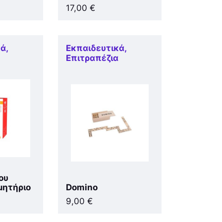
17,00
€
κά
,
Εκπαιδευτικά
,
α
Επιτραπέζια
ου
μητήριο
Domino
9,00
€