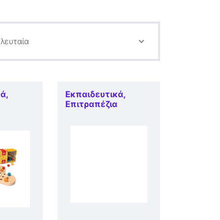
κά
,
Εκπαιδευτικά
,
α
Επιτραπέζια