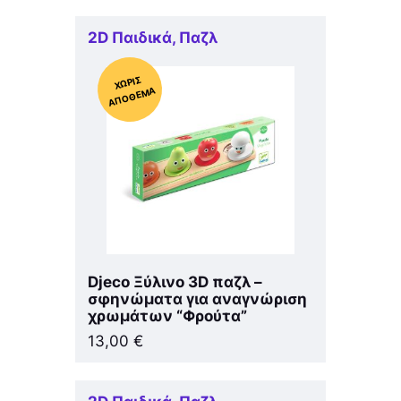
2D Παιδικά
,
Παζλ
Χ
ΩΡΊΣ
Α
Π
Ό
ΘΕ
ΜΑ
Djeco Ξύλινο 3D παζλ –
σφηνώματα για αναγνώριση
χρωμάτων “Φρούτα”
13,00
€