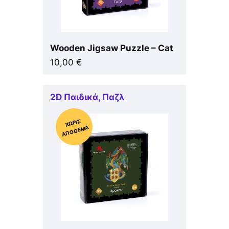
Wooden Jigsaw Puzzle – Cat
10,00
€
2D Παιδικά
,
Παζλ
Χ
ΩΡΊΣ
Α
Π
Ό
ΘΕ
ΜΑ