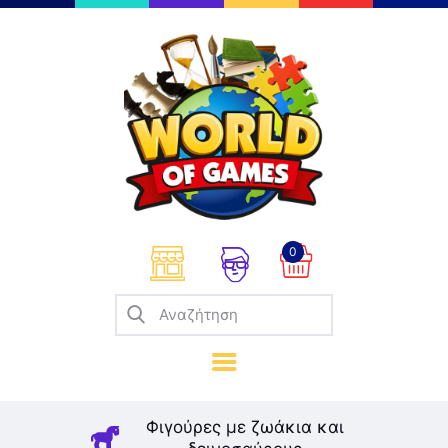
Επιτραπέζια
Παζλ
Παιχνίδια Καρτών
Σπαζοκεφαλιές
Κατασκευές
0
Καλλιτεχνικά
Μοντελισμός
Βιβλία
Παιχνίδια Ρόλων
Σκάκι
Φιγούρες με ζωάκια και