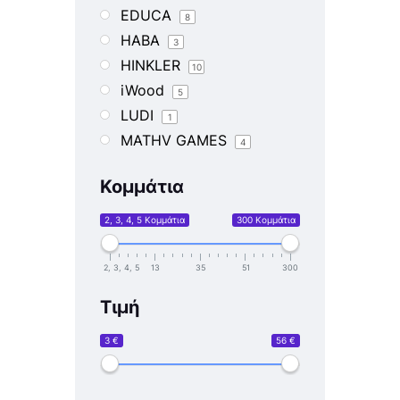
EDUCA
8
HABA
3
HINKLER
10
iWood
5
LUDI
1
MATHV GAMES
4
PRIME 3D
1
Κομμάτια
RAVENSBURGER
264
REMOUNDO
5
2, 3, 4, 5 Κομμάτια
300 Κομμάτια
ROBOTIME
1
SCHMIDT
102
2, 3, 4, 5
13
35
51
300
SVOORA
1
Τιμή
The Learning Journey
9
TOO Alaysky Globe
3 €
56 €
1
TOOKY TOY
6
VIGA
3