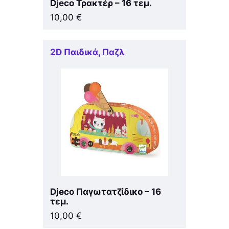
Djeco Τρακτέρ – 16 τεμ.
10,00
€
2D Παιδικά
,
Παζλ
Djeco Παγωτατζίδικο – 16
τεμ.
10,00
€