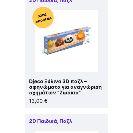
2D Παιδικά
,
Παζλ
Χ
ΩΡΊΣ
Α
Π
Ό
ΘΕ
ΜΑ
Djeco Ξύλινο 3D παζλ –
σφηνώματα για αναγνώριση
σχημάτων “Ζωάκια”
13,00
€
2D Παιδικά
,
Παζλ