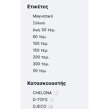
Ετικέτες
Μαγνητικό
Ξύλινο
έως 50 τεμ.
60 τεμ.
100 τεμ.
150 τεμ.
200 τεμ.
300 τεμ.
50 τεμ.
Τα πρώτα μου παζλ
Κατασκευαστής
Δαπέδου
Ταξιδίου
CHELONA
2
D-TOYS
6
DJECO
78