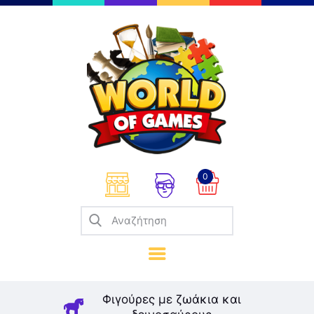
Επιτραπέζια
Παζλ
Παιχνίδια Καρτών
Σπαζοκεφαλιές
Κατασκευές
0
Καλλιτεχνικά
Μοντελισμός
Βιβλία
Παιχνίδια Ρόλων
Σκάκι
Φιγούρες με ζωάκια και