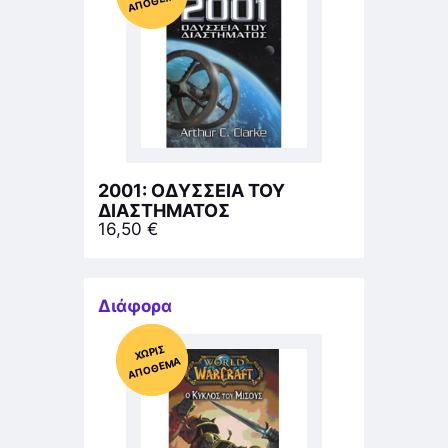
ΜΑ
2001: ΟΔΥΣΣΕΙΑ ΤΟΥ
ΔΙΑΣΤΗΜΑΤΟΣ
16,50
€
Διάφορα
Χ
ΩΡΊΣ
Α
Π
Ό
ΘΕ
ΠΡΟΣΦΟΡΆ!
ΜΑ