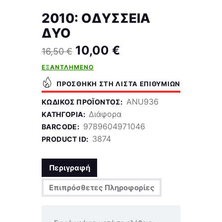
2010: ΟΔΥΣΣΕΙΑ
ΔΥΟ
10,00
€
16,50
€
ΕΞΑΝΤΛΗΜΈΝΟ
ΠΡΟΣΘΉΚΗ ΣΤΗ ΛΊΣΤΑ ΕΠΙΘΥΜΙΏΝ
ANU936
ΚΩΔΙΚΌΣ ΠΡΟΪΌΝΤΟΣ:
Διάφορα
ΚΑΤΗΓΟΡΊΑ:
9789604971046
BARCODE:
3874
PRODUCT ID:
Περιγραφή
Επιπρόσθετες Πληροφορίες