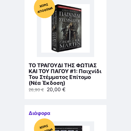
Χ
ΩΡΊΣ
Α
Π
Ό
ΘΕ
ΠΡΟΣΦΟΡΆ!
ΜΑ
ΤΟ ΤΡΑΓΟΥΔΙ ΤΗΣ ΦΩΤΙΑΣ
ΚΑΙ ΤΟΥ ΠΑΓΟΥ #1: Παιχνίδι
Του Στέμματος Επίτομο
(Νέα Έκδοση)
20,00
€
26,90
€
Διάφορα
Χ
ΩΡΊΣ
Α
Π
Ό
ΘΕ