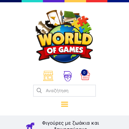
Επιτραπέζια
Παζλ
Παιχνίδια Καρτών
Σπαζοκεφαλιές
Κατασκευές
0
Καλλιτεχνικά
Μοντελισμός
Βιβλία
Παιχνίδια Ρόλων
Σκάκι
Φιγούρες με ζωάκια και