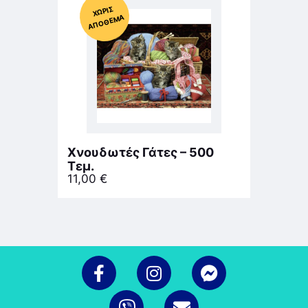
Χ
ΩΡΊΣ
Α
Π
Ό
ΘΕ
ΜΑ
Χνουδωτές Γάτες – 500
Τεμ.
11,00
€