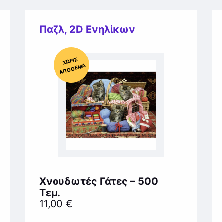
Παζλ
,
2D Ενηλίκων
Χ
ΩΡΊΣ
Α
Π
Ό
ΘΕ
ΜΑ
Χνουδωτές Γάτες – 500
Τεμ.
11,00
€