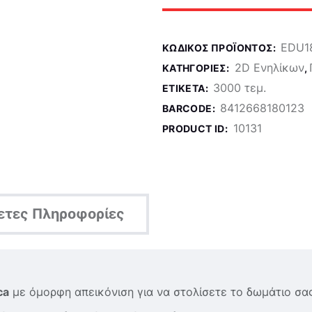
EDU1
ΚΩΔΙΚΌΣ ΠΡΟΪΌΝΤΟΣ:
2D Ενηλίκων
ΚΑΤΗΓΟΡΊΕΣ:
,
3000 τεμ.
ΕΤΙΚΈΤΑ:
8412668180123
BARCODE:
10131
PRODUCT ID:
ετες Πληροφορίες
ca
με όμορφη απεικόνιση για να στολίσετε το δωμάτιο σας