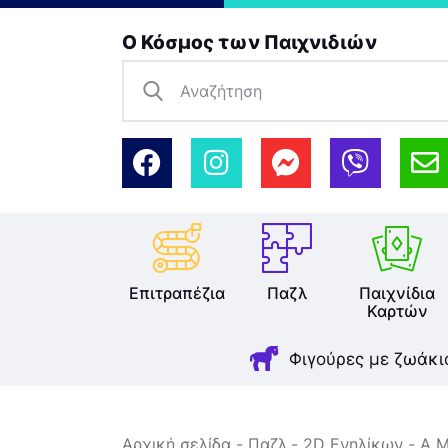
Ο Κόσμος των Παιχνιδιών
Επιτραπέζια
Παζλ
Παιχνίδια
Καρτών
Φιγούρες με ζωάκι
Αρχική σελίδα
Παζλ
2D Ενηλίκων
A M