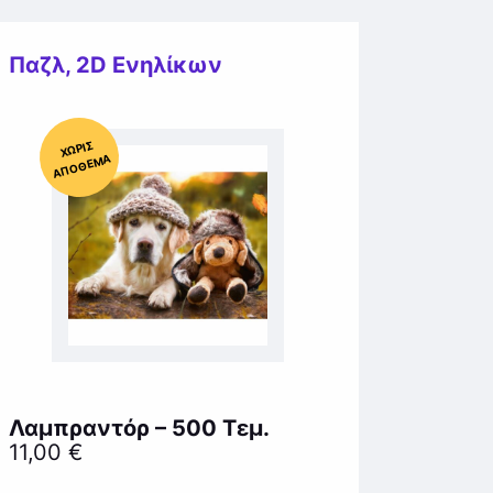
Παζλ
,
2D Ενηλίκων
Χ
ΩΡΊΣ
Α
Π
Ό
ΘΕ
ΜΑ
Λαμπραντόρ – 500 Τεμ.
11,00
€