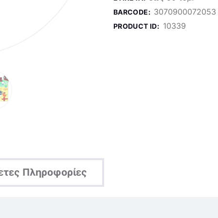
3070900072053
BARCODE:
10339
PRODUCT ID:
ετες Πληροφορίες