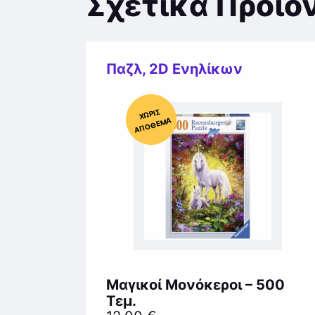
Σχετικά Προϊό
Παζλ
,
2D Ενηλίκων
Χ
ΩΡΊΣ
Α
Π
Ό
ΘΕ
ΜΑ
Μαγικοί Μονόκεροι – 500
Τεμ.