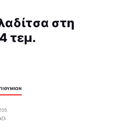
λαδίτσα στη
4 τεμ.
ΕΠΙΘΥΜΙΏΝ
205
αζλ