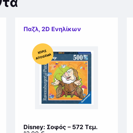
ντα
Παζλ
,
2D Ενηλίκων
Χ
ΩΡΊΣ
Α
Π
Ό
ΘΕ
ΜΑ
Disney: Σοφός – 572 Τεμ.