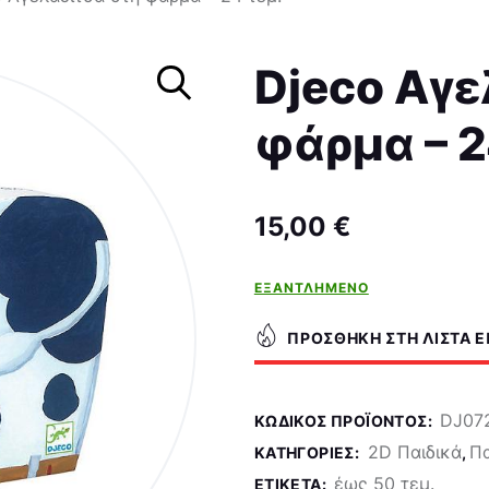
Σκάκι
Djeco Αγε
φάρμα – 2
15,00
€
ΕΞΑΝΤΛΗΜΈΝΟ
ΠΡΟΣΘΉΚΗ ΣΤΗ ΛΊΣΤΑ 
DJ07
ΚΩΔΙΚΌΣ ΠΡΟΪΌΝΤΟΣ:
2D Παιδικά
Π
ΚΑΤΗΓΟΡΊΕΣ:
,
έως 50 τεμ.
ΕΤΙΚΈΤΑ: