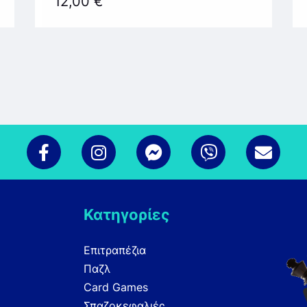
12,00
€
Κατηγορίες
Επιτραπέζια
Παζλ
Card Games
Σπαζοκεφαλιές