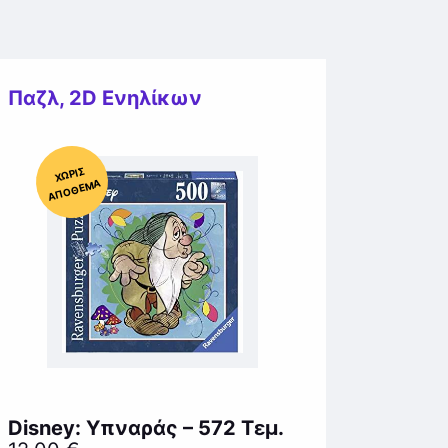
Παζλ
,
2D Ενηλίκων
Χ
ΩΡΊΣ
Α
Π
Ό
ΘΕ
ΜΑ
Disney: Υπναράς – 572 Τεμ.