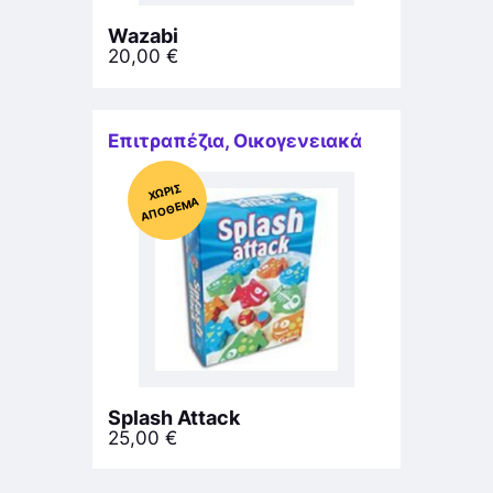
Wazabi
20,00
€
Επιτραπέζια
,
Οικογενειακά
Χ
ΩΡΊΣ
Α
Π
Ό
ΘΕ
ΜΑ
Splash Attack
25,00
€