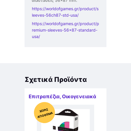
διαστάσεις 56×87 mm.
https://worldofgames.gr/product/s
leeves-56ch87-std-usa/
https://worldofgames.gr/product/p
remium-sleeves-56×87-standard-
usa/
Σχετικά Προϊόντα
Επιτραπέζια
,
Οικογενειακά
Χ
ΩΡΊΣ
Α
Π
Ό
ΘΕ
ΜΑ