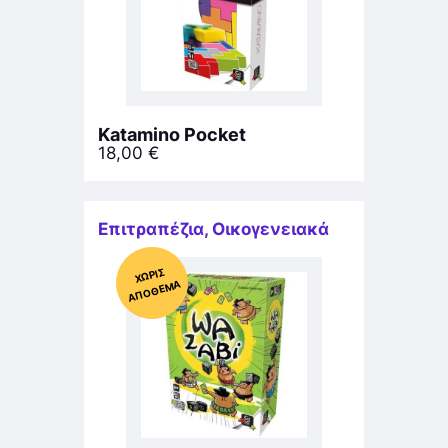
Katamino Pocket
18,00
€
Επιτραπέζια
,
Οικογενειακά
Χ
ΩΡΊΣ
Α
Π
Ό
ΘΕ
ΜΑ