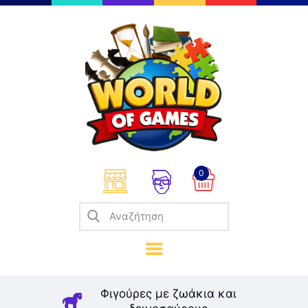
Επιτραπέζια
Παζλ
Παιχνίδια Καρτών
Σπαζοκεφαλιές
Κατασκευές
0
Καλλιτεχνικά
Μοντελισμός
Βιβλία
Παιχνίδια Ρόλων
Σκάκι
Φιγούρες με ζωάκια και