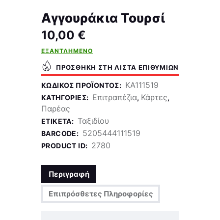
Αγγουράκια Τουρσί
10,00
€
ΕΞΑΝΤΛΗΜΈΝΟ
ΠΡΟΣΘΉΚΗ ΣΤΗ ΛΊΣΤΑ ΕΠΙΘΥΜΙΏΝ
KA111519
ΚΩΔΙΚΌΣ ΠΡΟΪΌΝΤΟΣ:
Επιτραπέζια
Κάρτες
ΚΑΤΗΓΟΡΊΕΣ:
,
,
Παρέας
Ταξιδίου
ΕΤΙΚΈΤΑ:
5205444111519
BARCODE:
2780
PRODUCT ID:
Περιγραφή
Επιπρόσθετες Πληροφορίες