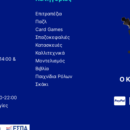
Επιτραπέζια
Παζλ
Card Games
Σπαζοκεφαλιές
Κατασκευές
Καλλιτεχνικά
14:00 &
Μοντελισμός
Βιβλία
Παιχνίδια Ρόλων
Ο 
Σκάκι
00-22:00
γίες