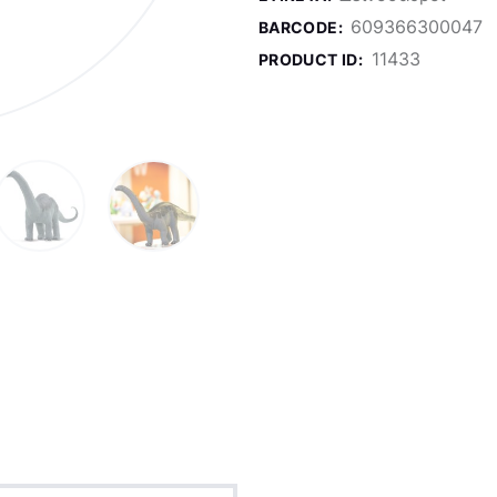
609366300047
BARCODE:
11433
PRODUCT ID: