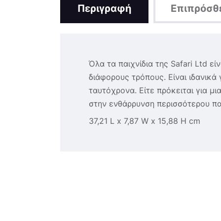
Περιγραφή
Επιπρόσθ
Όλα τα παιχνίδια της Safari Ltd ε
διάφορους τρόπους. Είναι ιδανικά 
ταυτόχρονα. Είτε πρόκειται για μι
στην ενθάρρυνση περισσότερου παι
37,21 L x 7,87 W x 15,88 H cm