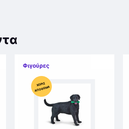
ντα
Φιγούρες
Χ
ΩΡΊΣ
Α
Π
Ό
ΘΕ
ΜΑ