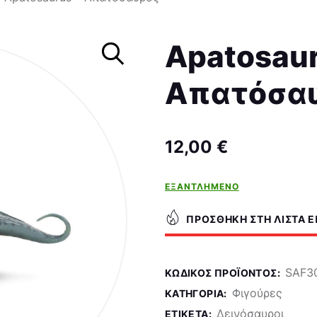
Σκάκι
Apatosaur
Απατόσα
12,00
€
ΕΞΑΝΤΛΗΜΈΝΟ
ΠΡΟΣΘΉΚΗ ΣΤΗ ΛΊΣΤΑ 
SAF3
ΚΩΔΙΚΌΣ ΠΡΟΪΌΝΤΟΣ:
Φιγούρες
ΚΑΤΗΓΟΡΊΑ:
Δεινόσαυροι
ΕΤΙΚΈΤΑ: