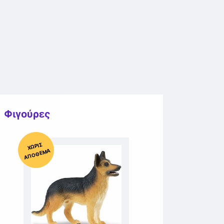
Φιγούρες
Χ
ΩΡΊΣ
Α
Π
Ό
ΘΕ
ΜΑ