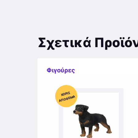
Σχετικά Προϊό
Φιγούρες
Χ
ΩΡΊΣ
Α
Π
Ό
ΘΕ
ΜΑ