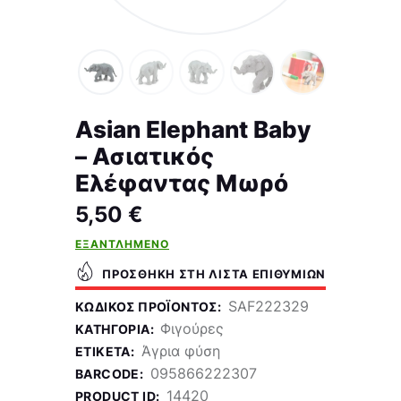
Asian Elephant Baby
– Ασιατικός
Ελέφαντας Μωρό
5,50
€
ΕΞΑΝΤΛΗΜΈΝΟ
ΠΡΟΣΘΉΚΗ ΣΤΗ ΛΊΣΤΑ ΕΠΙΘΥΜΙΏΝ
SAF222329
ΚΩΔΙΚΌΣ ΠΡΟΪΌΝΤΟΣ:
Φιγούρες
ΚΑΤΗΓΟΡΊΑ:
Άγρια φύση
ΕΤΙΚΈΤΑ:
095866222307
BARCODE:
14420
PRODUCT ID: