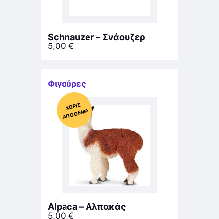
Schnauzer – Σνάουζερ
5,00
€
Φιγούρες
Χ
ΩΡΊΣ
Α
Π
Ό
ΘΕ
ΜΑ
Alpaca – Αλπακάς
5,00
€