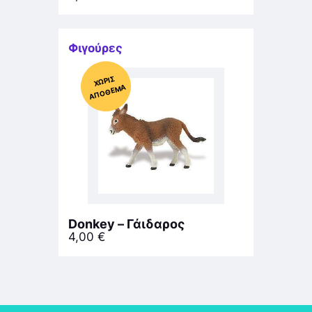
Φιγούρες
Χ
ΩΡΊΣ
Α
Π
Ό
ΘΕ
ΜΑ
Donkey – Γάιδαρος
4,00
€