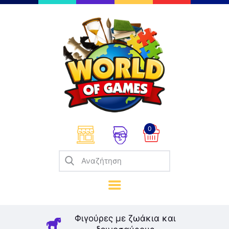
Επιτραπέζια
Παζλ
Παιχνίδια Καρτών
Σπαζοκεφαλιές
Κατασκευές
0
Καλλιτεχνικά
Μοντελισμός
Βιβλία
Παιχνίδια Ρόλων
Σκάκι
Φιγούρες με ζωάκια και