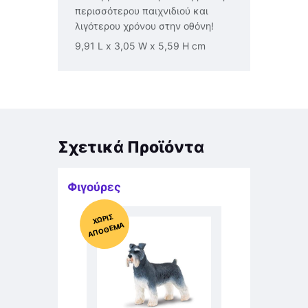
περισσότερου παιχνιδιού και
λιγότερου χρόνου στην οθόνη!
9,91 L x 3,05 W x 5,59 H cm
Σχετικά Προϊόντα
Φιγούρες
Χ
ΩΡΊΣ
Α
Π
Ό
ΘΕ
ΜΑ