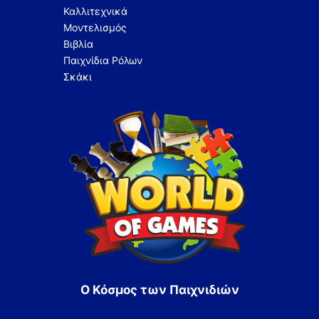
Καλλιτεχνικά
Μοντελισμός
Βιβλία
Παιχνίδια Ρόλων
Σκάκι
Ο Κόσμος των Παιχνιδιών