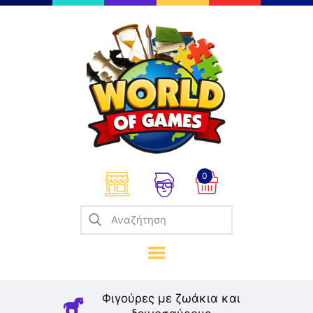
Επιτραπέζια
Παζλ
Παιχνίδια Καρτών
Σπαζοκεφαλιές
Κατασκευές
0
Καλλιτεχνικά
Μοντελισμός
Βιβλία
Παιχνίδια Ρόλων
Σκάκι
Φιγούρες με ζωάκια και