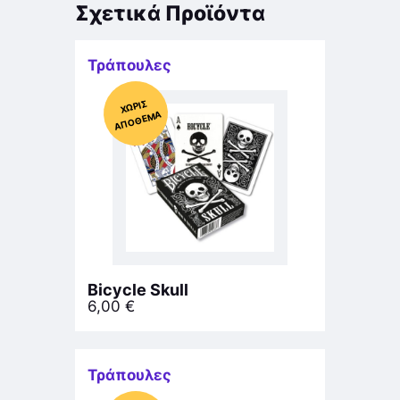
Σχετικά Προϊόντα
Τράπουλες
Χ
ΩΡΊΣ
Α
Π
Ό
ΘΕ
ΜΑ
Bicycle Skull
6,00
€
Τράπουλες