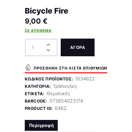
Bicycle Fire
9,00
€
ΣΕ ΑΠΌΘΕΜΑ
ΑΓΟΡΑ
ΠΡΟΣΘΉΚΗ ΣΤΗ ΛΊΣΤΑ ΕΠΙΘΥΜΙΏΝ
1034622
ΚΩΔΙΚΌΣ ΠΡΟΪΌΝΤΟΣ:
Τράπουλες
ΚΑΤΗΓΟΡΊΑ:
Θεματικές
ΕΤΙΚΈΤΑ:
073854023174
BARCODE:
6462
PRODUCT ID:
Περιγραφή