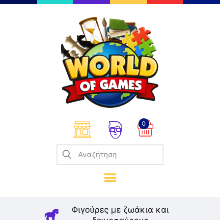
Επιτραπέζια
Παζλ
Παιχνίδια Καρτών
Σπαζοκεφαλιές
Κατασκευές
0
Καλλιτεχνικά
Μοντελισμός
Βιβλία
Παιχνίδια Ρόλων
Σκάκι
Φιγούρες με ζωάκια και