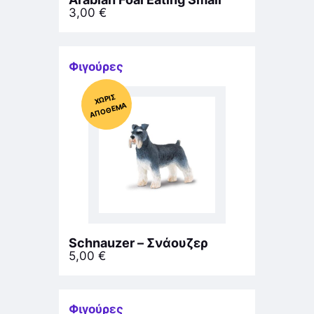
3,00
€
Φιγούρες
Χ
ΩΡΊΣ
Α
Π
Ό
ΘΕ
ΜΑ
Schnauzer – Σνάουζερ
5,00
€
Φιγούρες