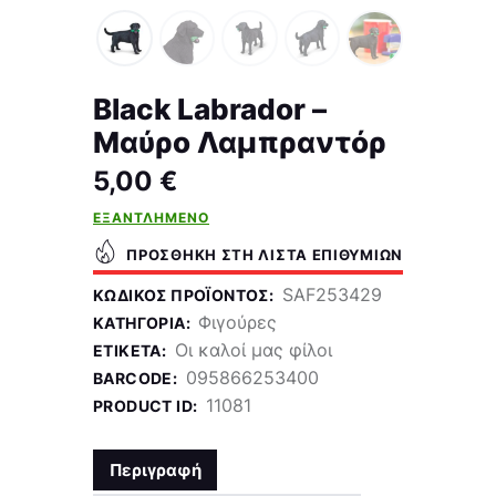
Black Labrador –
Μαύρο Λαμπραντόρ
5,00
€
ΕΞΑΝΤΛΗΜΈΝΟ
ΠΡΟΣΘΉΚΗ ΣΤΗ ΛΊΣΤΑ ΕΠΙΘΥΜΙΏΝ
SAF253429
ΚΩΔΙΚΌΣ ΠΡΟΪΌΝΤΟΣ:
Φιγούρες
ΚΑΤΗΓΟΡΊΑ:
Οι καλοί μας φίλοι
ΕΤΙΚΈΤΑ:
095866253400
BARCODE:
11081
PRODUCT ID:
Περιγραφή