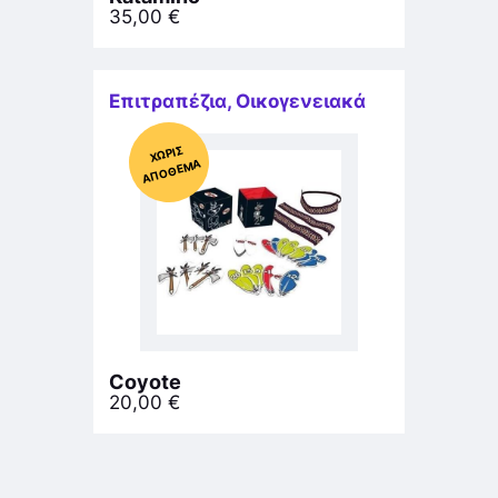
35,00
€
Επιτραπέζια
,
Οικογενειακά
Χ
ΩΡΊΣ
Α
Π
Ό
ΘΕ
ΜΑ
Coyote
20,00
€