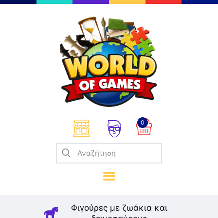
Επιτραπέζια
Παζλ
Παιχνίδια Καρτών
Σπαζοκεφαλιές
Κατασκευές
0
Καλλιτεχνικά
Μοντελισμός
Βιβλία
Παιχνίδια Ρόλων
Σκάκι
Φιγούρες με ζωάκια και