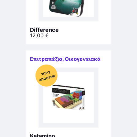
Difference
12,00
€
Επιτραπέζια
,
Οικογενειακά
Χ
ΩΡΊΣ
Α
Π
Ό
ΘΕ
ΜΑ
Katamino