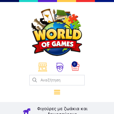
Επιτραπέζια
Παζλ
Παιχνίδια Καρτών
Σπαζοκεφαλιές
Κατασκευές
0
Καλλιτεχνικά
Μοντελισμός
Βιβλία
Παιχνίδια Ρόλων
Σκάκι
Φιγούρες με ζωάκια και