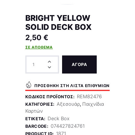
BRIGHT YELLOW
SOLID DECK BOX
2,50
€
ΣΕ ΑΠΌΘΕΜΑ
ΑΓΟΡΑ
ΠΡΟΣΘΉΚΗ ΣΤΗ ΛΊΣΤΑ ΕΠΙΘΥΜΙΏΝ
REM82476
ΚΩΔΙΚΌΣ ΠΡΟΪΌΝΤΟΣ:
Αξεσουάρ
Παιχνίδια
ΚΑΤΗΓΟΡΊΕΣ:
,
Καρτών
Deck Box
ΕΤΙΚΈΤΑ:
074427824761
BARCODE:
1871
PRODUCT ID: