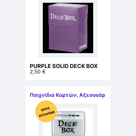
PURPLE SOLID DECK BOX
2,50
€
Παιχνίδια Καρτών
,
Αξεσουάρ
Χ
ΩΡΊΣ
Α
Π
Ό
ΘΕ
ΜΑ