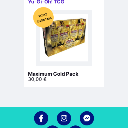
Yu-Gi-Oh! TCG
Χ
ΩΡΊΣ
Α
Π
Ό
ΘΕ
ΜΑ
Maximum Gold Pack
30,00
€