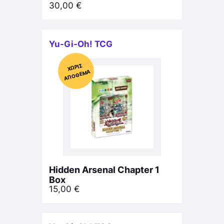
30,00
€
Yu-Gi-Oh! TCG
Χ
ΩΡΊΣ
Α
Π
Ό
ΘΕ
ΜΑ
Hidden Arsenal Chapter 1
Box
15,00
€