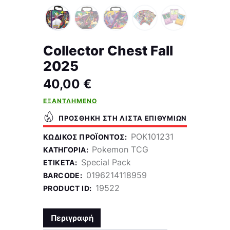
Collector Chest Fall
2025
40,00
€
ΕΞΑΝΤΛΗΜΈΝΟ
ΠΡΟΣΘΉΚΗ ΣΤΗ ΛΊΣΤΑ ΕΠΙΘΥΜΙΏΝ
POK101231
ΚΩΔΙΚΌΣ ΠΡΟΪΌΝΤΟΣ:
Pokemon TCG
ΚΑΤΗΓΟΡΊΑ:
Special Pack
ΕΤΙΚΈΤΑ:
0196214118959
BARCODE:
19522
PRODUCT ID:
Περιγραφή