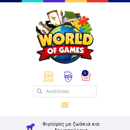
Επιτραπέζια
Παζλ
Παιχνίδια Καρτών
Σπαζοκεφαλιές
Κατασκευές
0
Καλλιτεχνικά
Μοντελισμός
Βιβλία
Παιχνίδια Ρόλων
Σκάκι
Φιγούρες με ζωάκια και