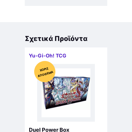
Σχετικά Προϊόντα
Yu-Gi-Oh! TCG
Χ
ΩΡΊΣ
Α
Π
Ό
ΘΕ
ΜΑ
Duel Power Box