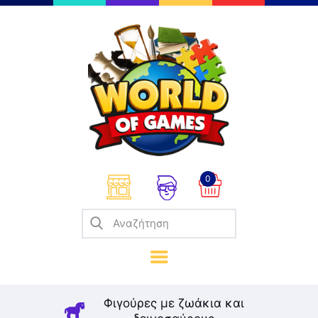
Επιτραπέζια
Παζλ
Παιχνίδια Καρτών
Σπαζοκεφαλιές
Κατασκευές
0
Καλλιτεχνικά
Μοντελισμός
Βιβλία
Παιχνίδια Ρόλων
Σκάκι
Φιγούρες με ζωάκια και