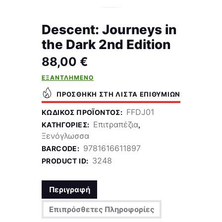
Descent: Journeys in
the Dark 2nd Edition
88,00
€
ΕΞΑΝΤΛΗΜΈΝΟ
ΠΡΟΣΘΉΚΗ ΣΤΗ ΛΊΣΤΑ ΕΠΙΘΥΜΙΏΝ
FFDJ01
ΚΩΔΙΚΌΣ ΠΡΟΪΌΝΤΟΣ:
Επιτραπέζια
ΚΑΤΗΓΟΡΊΕΣ:
,
Ξενόγλωσσα
9781616611897
BARCODE:
3248
PRODUCT ID:
Περιγραφή
Επιπρόσθετες Πληροφορίες