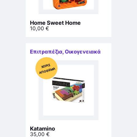
Home Sweet Home
10,00
€
Επιτραπέζια
,
Οικογενειακά
Χ
ΩΡΊΣ
Α
Π
Ό
ΘΕ
ΜΑ
Katamino
35,00
€