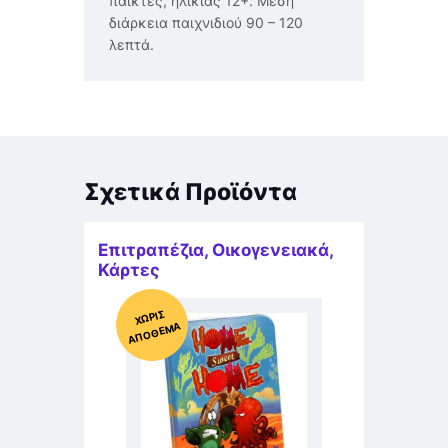
παίκτες, ηλικίας 12+. Μέση
διάρκεια παιχνιδιού 90 – 120
λεπτά.
Σχετικά Προϊόντα
Επιτραπέζια
,
Οικογενειακά
,
Κάρτες
Χ
ΩΡΊΣ
Α
Π
Ό
ΘΕ
ΜΑ