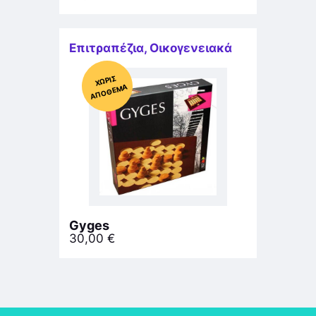
Επιτραπέζια
,
Οικογενειακά
Χ
ΩΡΊΣ
Α
Π
Ό
ΘΕ
ΜΑ
Gyges
30,00
€