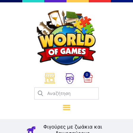
Επιτραπέζια
Παζλ
Παιχνίδια Καρτών
Σπαζοκεφαλιές
Κατασκευές
0
Καλλιτεχνικά
Μοντελισμός
Βιβλία
Παιχνίδια Ρόλων
Σκάκι
Φιγούρες με ζωάκια και