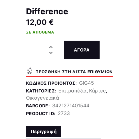
Difference
12,00
€
ΣΕ ΑΠΌΘΕΜΑ
ΑΓΟΡΑ
ΠΡΟΣΘΉΚΗ ΣΤΗ ΛΊΣΤΑ ΕΠΙΘΥΜΙΏΝ
GIG45
ΚΩΔΙΚΌΣ ΠΡΟΪΌΝΤΟΣ:
Επιτραπέζια
Κάρτες
ΚΑΤΗΓΟΡΊΕΣ:
,
,
Οικογενειακά
3421271401544
BARCODE:
2733
PRODUCT ID:
Περιγραφή