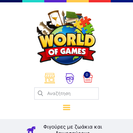
Επιτραπέζια
Παζλ
Παιχνίδια Καρτών
Σπαζοκεφαλιές
Κατασκευές
0
Καλλιτεχνικά
Μοντελισμός
Βιβλία
Παιχνίδια Ρόλων
Σκάκι
Φιγούρες με ζωάκια και