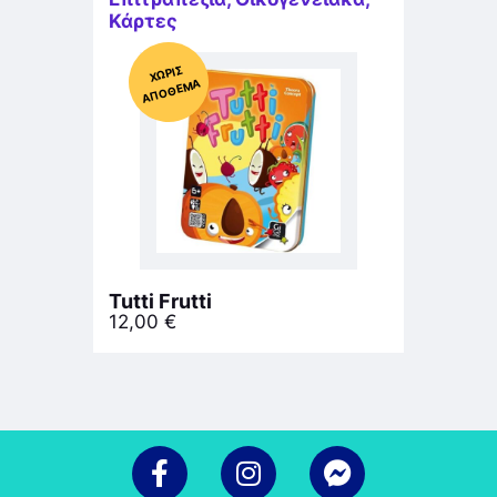
Κάρτες
Χ
ΩΡΊΣ
Α
Π
Ό
ΘΕ
ΜΑ
Tutti Frutti
12,00
€