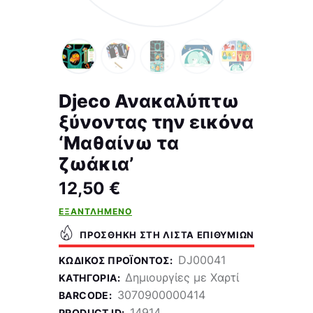
Djeco Ανακαλύπτω
ξύνοντας την εικόνα
‘Μαθαίνω τα
ζωάκια’
12,50
€
ΕΞΑΝΤΛΗΜΈΝΟ
ΠΡΟΣΘΉΚΗ ΣΤΗ ΛΊΣΤΑ ΕΠΙΘΥΜΙΏΝ
DJ00041
ΚΩΔΙΚΌΣ ΠΡΟΪΌΝΤΟΣ:
Δημιουργίες με Χαρτί
ΚΑΤΗΓΟΡΊΑ:
3070900000414
BARCODE:
14914
PRODUCT ID: