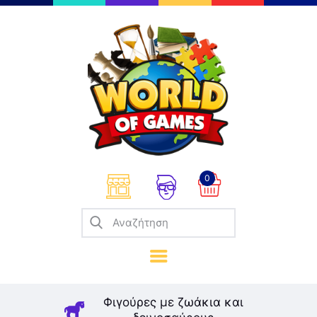
Επιτραπέζια
Παζλ
Παιχνίδια Καρτών
Σπαζοκεφαλιές
Κατασκευές
0
Καλλιτεχνικά
Μοντελισμός
Βιβλία
Παιχνίδια Ρόλων
Σκάκι
Φιγούρες με ζωάκια και