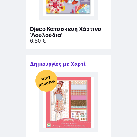
Djeco Κατασκευή Χάρτινα
‘Λουλούδια’
6,50
€
Δημιουργίες με Χαρτί
Χ
ΩΡΊΣ
Α
Π
Ό
ΘΕ
ΜΑ