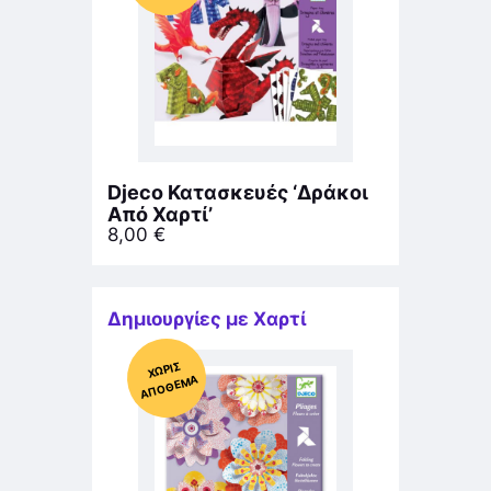
Djeco Κατασκευές ‘Δράκοι
Από Χαρτί’
8,00
€
Δημιουργίες με Χαρτί
Χ
ΩΡΊΣ
Α
Π
Ό
ΘΕ
ΜΑ