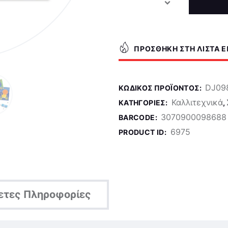
ΠΡΟΣΘΉΚΗ ΣΤΗ ΛΊΣΤΑ 
DJ09
ΚΩΔΙΚΌΣ ΠΡΟΪΌΝΤΟΣ:
Καλλιτεχνικά
ΚΑΤΗΓΟΡΊΕΣ:
,
3070900098688
BARCODE:
6975
PRODUCT ID:
ετες Πληροφορίες