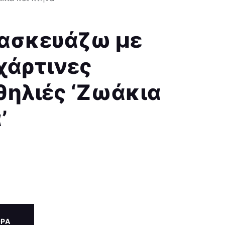
τασκευάζω με
χάρτινες
θηλιές ‘Ζωάκια
’
ΟΡΑ