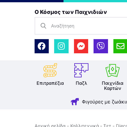
Ο Κόσμος των Παιχνιδιών
Επιτραπέζια
Παζλ
Παιχνίδια
Καρτών
Φιγούρες με ζωάκι
Αρχική σελίδα
Καλλιτεχνικά
Σετ
Djec