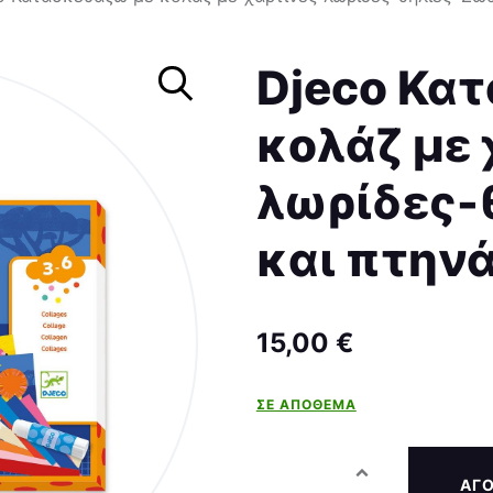
Σκάκι
Djeco Κα
κολάζ με 
λωρίδες-
και πτηνά
15,00
€
ΣΕ ΑΠΌΘΕΜΑ
ΑΓ