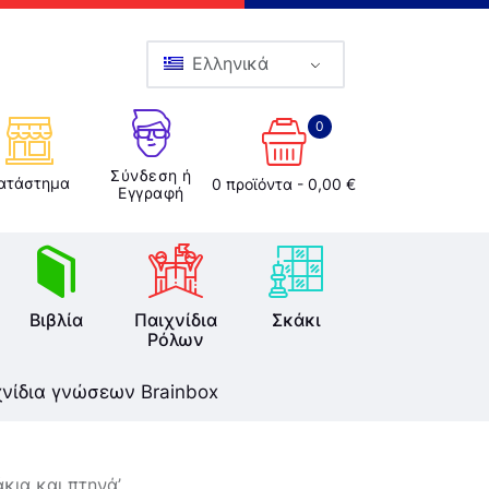
Ελληνικά
0
Σύνδεση ή
ατάστημα
0 προϊόντα
-
0,00 €
Εγγραφή
Βιβλία
Παιχνίδια
Σκάκι
Ρόλων
χνίδια γνώσεων Brainbox
κια και πτηνά’