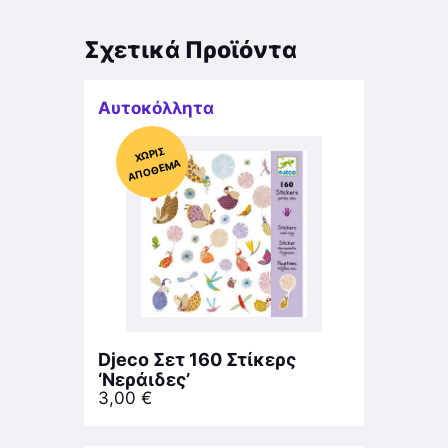
Σχετικά Προϊόντα
Αυτοκόλλητα
Χ
ΩΡΊΣ
Α
Π
Ό
ΘΕ
ΜΑ
Djeco Σετ 160 Στίκερς
‘Νεράιδες’
3,00
€