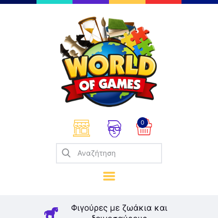
Επιτραπέζια
Παζλ
Παιχνίδια Καρτών
Σπαζοκεφαλιές
Κατασκευές
0
Καλλιτεχνικά
Μοντελισμός
Βιβλία
Παιχνίδια Ρόλων
Σκάκι
Φιγούρες με ζωάκια και