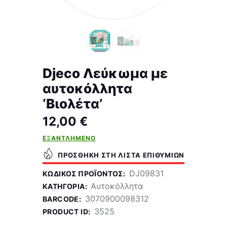
Djeco Λεύκωμα με
αυτοκόλλητα
‘Βιολέτα’
12,00
€
ΕΞΑΝΤΛΗΜΈΝΟ
ΠΡΟΣΘΉΚΗ ΣΤΗ ΛΊΣΤΑ ΕΠΙΘΥΜΙΏΝ
DJ09831
ΚΩΔΙΚΌΣ ΠΡΟΪΌΝΤΟΣ:
Αυτοκόλλητα
ΚΑΤΗΓΟΡΊΑ:
3070900098312
BARCODE:
3525
PRODUCT ID: