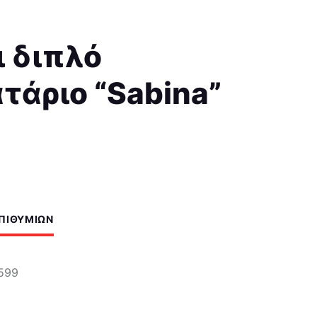
ι διπλό
τάριο “Sabina”
ΕΠΙΘΥΜΙΏΝ
599