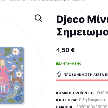
Σκάκι
Djeco Μίν
Σημειωμα
4,50
€
ΕΞΑΝΤΛΗΜΈΝΟ
ΠΡΟΣΘΉΚΗ ΣΤΗ ΛΊΣΤΑ 
DJ03
ΚΩΔΙΚΌΣ ΠΡΟΪΌΝΤΟΣ:
Είδη Γραφείου
ΚΑΤΗΓΟΡΊΑ:
3070900035997
BARCODE: