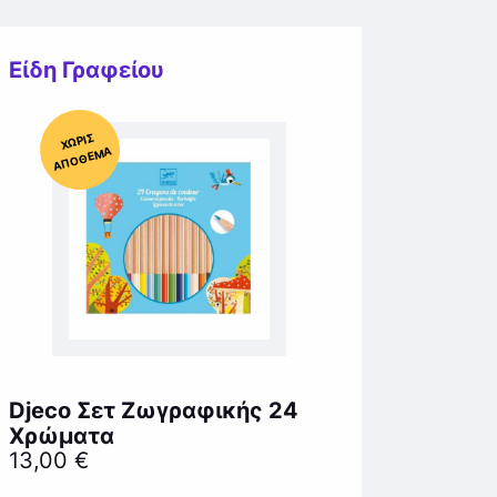
Είδη Γραφείου
Χ
ΩΡΊΣ
Α
Π
Ό
ΘΕ
ΜΑ
Djeco Σετ Ζωγραφικής 24
Χρώματα
13,00
€