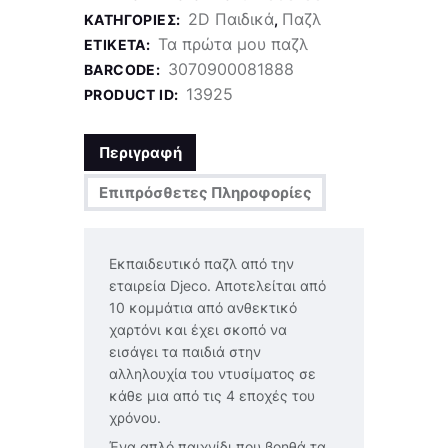
2D Παιδικά
Παζλ
ΚΑΤΗΓΟΡΊΕΣ:
,
Τα πρώτα μου παζλ
ΕΤΙΚΈΤΑ:
3070900081888
BARCODE:
13925
PRODUCT ID:
Περιγραφή
Επιπρόσθετες Πληροφορίες
Εκπαιδευτικό παζλ από την
εταιρεία Djeco. Aποτελείται από
10 κομμάτια από ανθεκτικό
χαρτόνι και έχει σκοπό να
εισάγει τα παιδιά στην
αλληλουχία του ντυσίματος σε
κάθε μια από τις 4 εποχές του
χρόνου.
Ένα απλό παιχνίδι που βοηθά τα