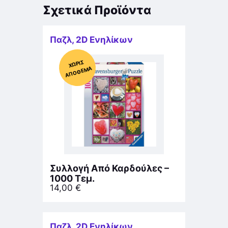
Σχετικά Προϊόντα
Παζλ
,
2D Ενηλίκων
Χ
ΩΡΊΣ
Α
Π
Ό
ΘΕ
ΜΑ
Συλλογή Από Καρδούλες –
1000 Τεμ.
14,00
€
Παζλ
,
2D Ενηλίκων