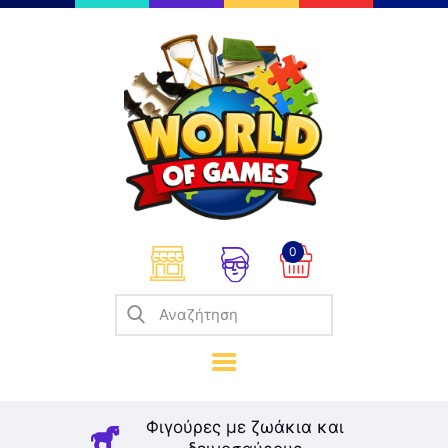
Επιτραπέζια
Παζλ
Παιχνίδια Καρτών
Σπαζοκεφαλιές
Κατασκευές
0
Καλλιτεχνικά
Μοντελισμός
Βιβλία
Παιχνίδια Ρόλων
Σκάκι
Φιγούρες με ζωάκια και