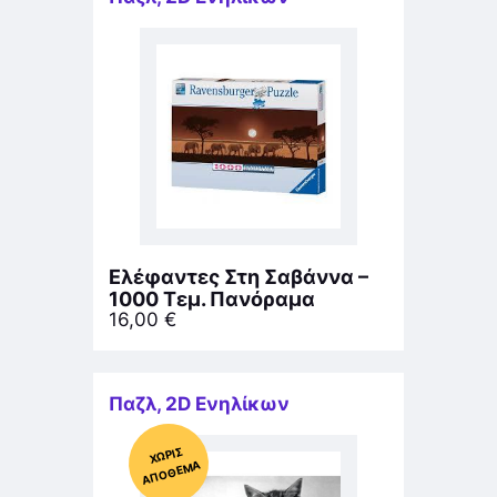
Ελέφαντες Στη Σαβάννα –
1000 Τεμ. Πανόραμα
16,00
€
Παζλ
,
2D Ενηλίκων
Χ
ΩΡΊΣ
Α
Π
Ό
ΘΕ
ΜΑ