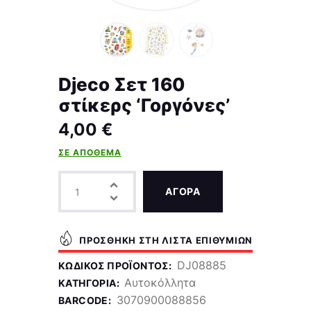
Djeco Σετ 160
στίκερς ‘Γοργόνες’
4,00
€
ΣΕ ΑΠΌΘΕΜΑ
ΑΓΟΡΑ
ΠΡΟΣΘΉΚΗ ΣΤΗ ΛΊΣΤΑ ΕΠΙΘΥΜΙΏΝ
DJ08885
ΚΩΔΙΚΌΣ ΠΡΟΪΌΝΤΟΣ:
Αυτοκόλλητα
ΚΑΤΗΓΟΡΊΑ:
3070900088856
BARCODE: