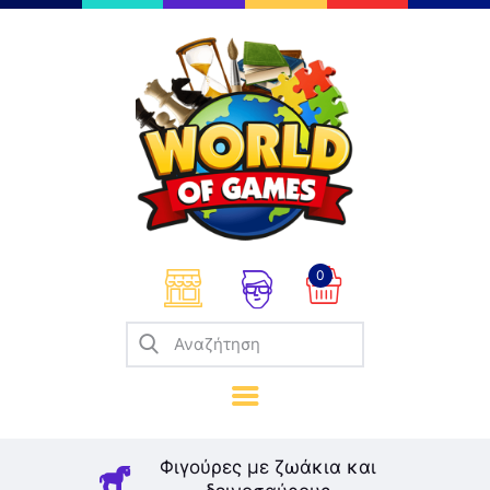
Επιτραπέζια
Παζλ
Παιχνίδια Καρτών
Σπαζοκεφαλιές
Κατασκευές
0
Καλλιτεχνικά
Μοντελισμός
Βιβλία
Παιχνίδια Ρόλων
Σκάκι
Φιγούρες με ζωάκια και