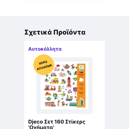
Σχετικά Προϊόντα
Αυτοκόλλητα
Χ
ΩΡΊΣ
Α
Π
Ό
ΘΕ
ΜΑ
Djeco Σετ 160 Στίκερς
‘Οχήματα’