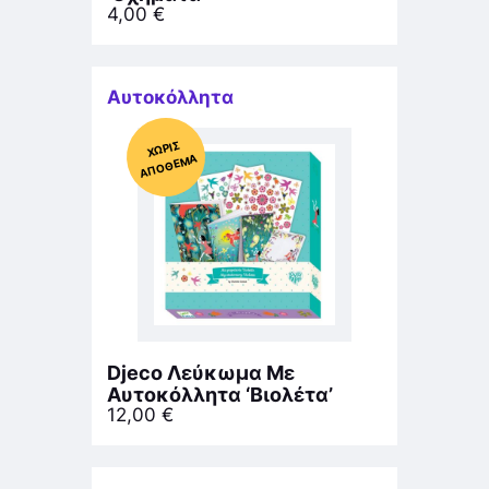
4,00
€
Αυτοκόλλητα
Χ
ΩΡΊΣ
Α
Π
Ό
ΘΕ
ΜΑ
Djeco Λεύκωμα Με
Αυτοκόλλητα ‘Βιολέτα’
12,00
€