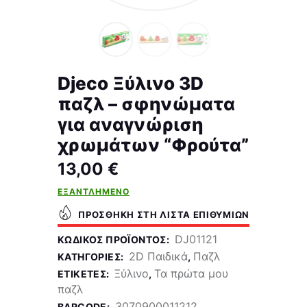
Djeco Ξύλινο 3D
παζλ – σφηνώματα
για αναγνώριση
χρωμάτων “Φρούτα”
13,00
€
ΕΞΑΝΤΛΗΜΈΝΟ
ΠΡΟΣΘΉΚΗ ΣΤΗ ΛΊΣΤΑ ΕΠΙΘΥΜΙΏΝ
DJ01121
ΚΩΔΙΚΌΣ ΠΡΟΪΌΝΤΟΣ:
2D Παιδικά
Παζλ
ΚΑΤΗΓΟΡΊΕΣ:
,
Ξύλινο
Τα πρώτα μου
ΕΤΙΚΈΤΕΣ:
,
παζλ
3070900011212
BARCODE: