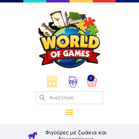
Επιτραπέζια
Παζλ
Παιχνίδια Καρτών
Σπαζοκεφαλιές
Κατασκευές
0
Καλλιτεχνικά
Μοντελισμός
Βιβλία
Παιχνίδια Ρόλων
Σκάκι
Φιγούρες με ζωάκια και