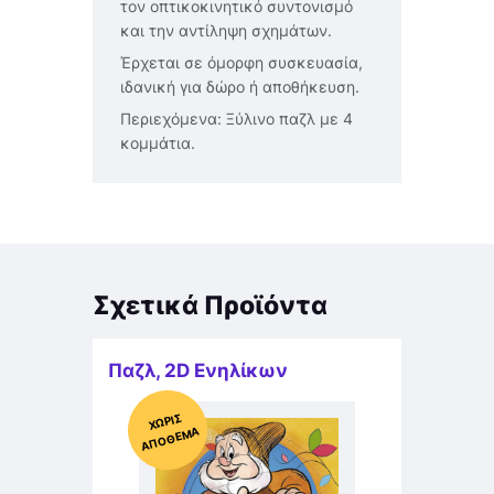
τον οπτικοκινητικό συντονισμό
και την αντίληψη σχημάτων.
Έρχεται σε όμορφη συσκευασία,
ιδανική για δώρο ή αποθήκευση.
Περιεχόμενα: Ξύλινο παζλ με 4
κομμάτια.
Σχετικά Προϊόντα
Παζλ
,
2D Ενηλίκων
Χ
ΩΡΊΣ
Α
Π
Ό
ΘΕ
ΜΑ