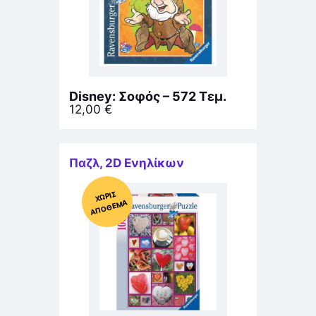
Disney: Σοφός – 572 Τεμ.
12,00
€
Παζλ
,
2D Ενηλίκων
Χ
ΩΡΊΣ
Α
Π
Ό
ΘΕ
ΜΑ