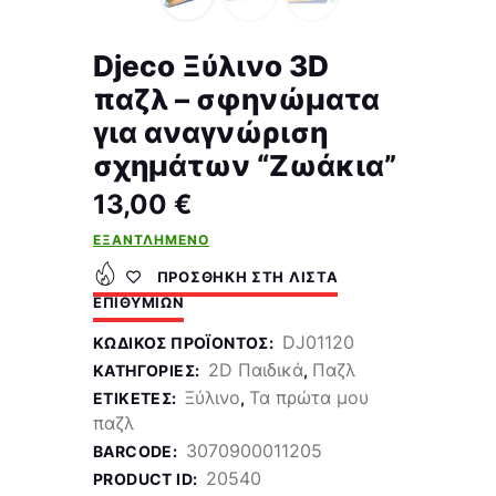
Djeco Ξύλινο 3D
παζλ – σφηνώματα
για αναγνώριση
σχημάτων “Ζωάκια”
13,00
€
ΕΞΑΝΤΛΗΜΈΝΟ
ΠΡΟΣΘΉΚΗ ΣΤΗ ΛΊΣΤΑ
ΕΠΙΘΥΜΙΏΝ
DJ01120
ΚΩΔΙΚΌΣ ΠΡΟΪΌΝΤΟΣ:
2D Παιδικά
Παζλ
ΚΑΤΗΓΟΡΊΕΣ:
,
Ξύλινο
Τα πρώτα μου
ΕΤΙΚΈΤΕΣ:
,
παζλ
3070900011205
BARCODE:
20540
PRODUCT ID: