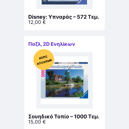
Disney: Υπναράς – 572 Τεμ.
12,00
€
Παζλ
,
2D Ενηλίκων
Χ
ΩΡΊΣ
Α
Π
Ό
ΘΕ
ΜΑ
Σουηδικό Τοπίο – 1000 Τεμ.
15,00
€