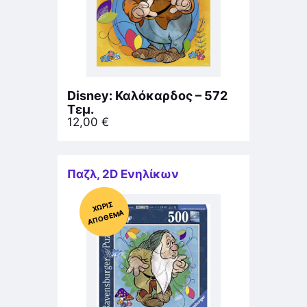
Disney: Καλόκαρδος – 572
Τεμ.
12,00
€
Παζλ
,
2D Ενηλίκων
Χ
ΩΡΊΣ
Α
Π
Ό
ΘΕ
ΜΑ