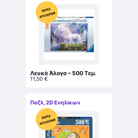
Χ
ΩΡΊΣ
Α
Π
Ό
ΘΕ
ΜΑ
Λευκά Άλογα – 500 Τεμ.
11,50
€
Παζλ
,
2D Ενηλίκων
Χ
ΩΡΊΣ
Α
Π
Ό
ΘΕ
ΜΑ