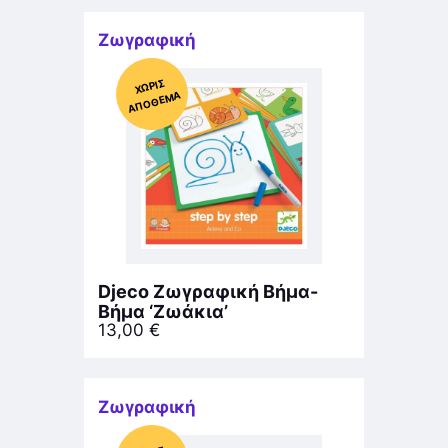
Ζωγραφική
Χ
ΩΡΊΣ
Α
Π
Ό
ΘΕ
ΜΑ
Djeco Ζωγραφική Βήμα-
Βήμα ‘Ζωάκια’
13,00
€
Ζωγραφική