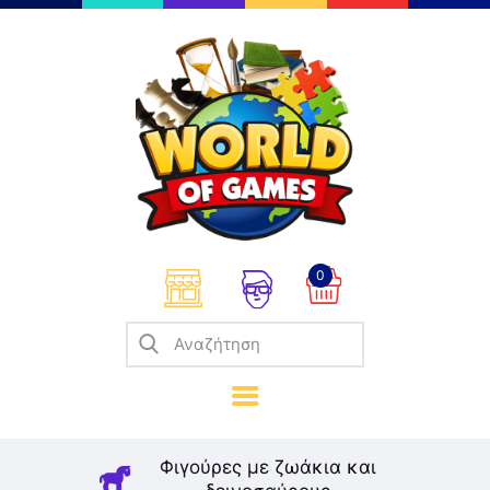
Επιτραπέζια
Παζλ
Παιχνίδια Καρτών
Σπαζοκεφαλιές
Κατασκευές
0
Καλλιτεχνικά
Μοντελισμός
Βιβλία
Παιχνίδια Ρόλων
Σκάκι
Φιγούρες με ζωάκια και