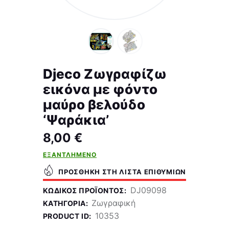
Djeco Ζωγραφίζω
εικόνα με φόντο
μαύρο βελούδο
‘Ψαράκια’
8,00
€
ΕΞΑΝΤΛΗΜΈΝΟ
ΠΡΟΣΘΉΚΗ ΣΤΗ ΛΊΣΤΑ ΕΠΙΘΥΜΙΏΝ
DJ09098
ΚΩΔΙΚΌΣ ΠΡΟΪΌΝΤΟΣ:
Ζωγραφική
ΚΑΤΗΓΟΡΊΑ:
10353
PRODUCT ID: