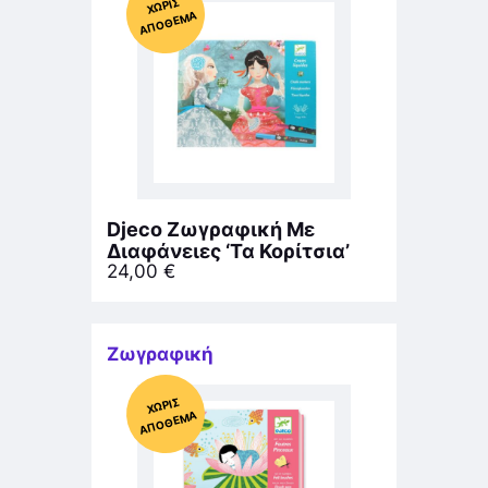
Χ
ΩΡΊΣ
Α
Π
Ό
ΘΕ
ΜΑ
Djeco Ζωγραφική Με
Διαφάνειες ‘Τα Κορίτσια’
24,00
€
Ζωγραφική
Χ
ΩΡΊΣ
Α
Π
Ό
ΘΕ
ΜΑ