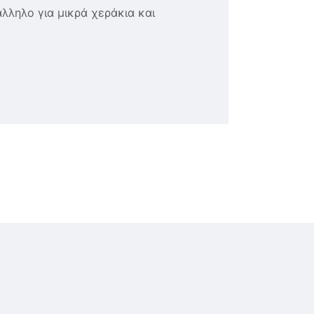
λληλο για μικρά χεράκια και