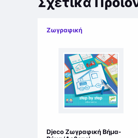
Σχετικά Προϊό
Ζωγραφική
Djeco Ζωγραφική Βήμα-