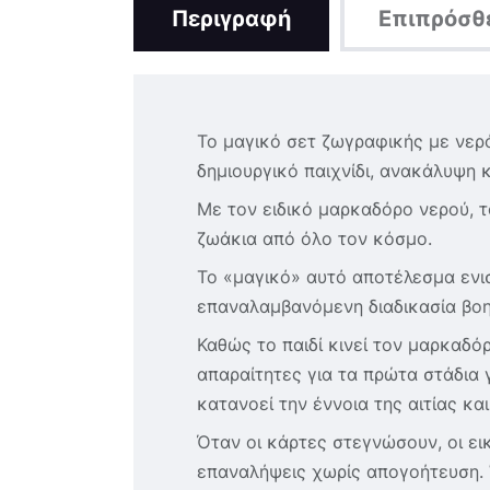
Περιγραφή
Επιπρόσθ
Το μαγικό σετ ζωγραφικής με νερό
δημιουργικό παιχνίδι, ανακάλυψη 
Με τον ειδικό μαρκαδόρο νερού, τ
ζωάκια από όλο τον κόσμο.
Το «μαγικό» αυτό αποτέλεσμα ενισ
επαναλαμβανόμενη διαδικασία βο
Καθώς το παιδί κινεί τον μαρκαδόρ
απαραίτητες για τα πρώτα στάδια 
κατανοεί την έννοια της αιτίας κα
Όταν οι κάρτες στεγνώσουν, οι ει
επαναλήψεις χωρίς απογοήτευση. Έν