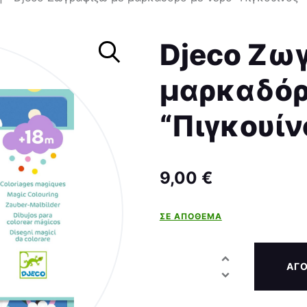
Σκάκι
Djeco Ζω
μαρκαδόρ
“Πιγκουίν
9,00
€
ΣΕ ΑΠΌΘΕΜΑ
ΑΓ