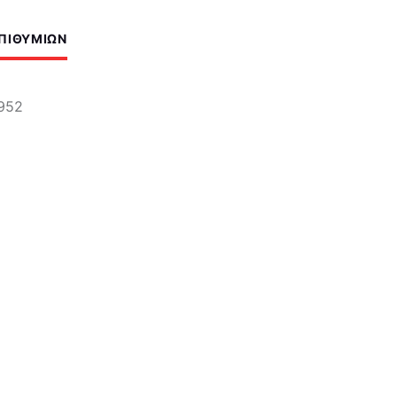
ΕΠΙΘΥΜΙΏΝ
952