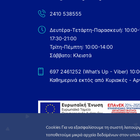
2410 538555
Δευτέρα-Τετάρτη-Παρασκευή: 10:00-
17:30-21:00
Τρίτη-Πέμπτη: 10:00-14:00
Σάββατο: Κλειστά
697 2461252 (What’s Up - Viber) 10:
Καθημερινά εκτός από Κυριακές - Αρ
Cookies Για να εξασφαλίσουμε τη σωστή λειτουργ
τοποθετούμε μικρά αρχεία δεδομένων στον υπολο