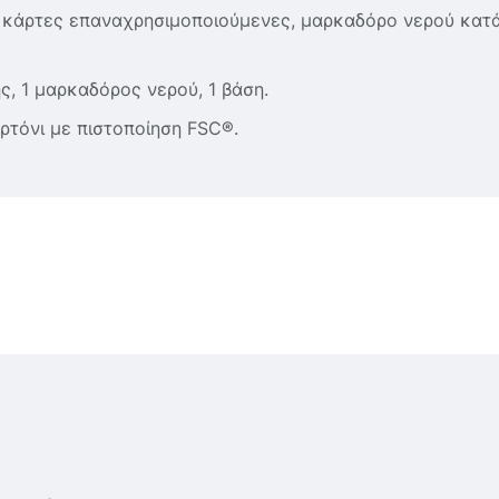
ς κάρτες επαναχρησιμοποιούμενες, μαρκαδόρο νερού κατά
, 1 μαρκαδόρος νερού, 1 βάση.
ρτόνι με πιστοποίηση FSC®.