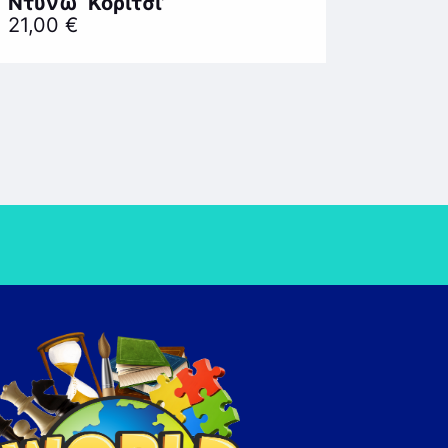
Ντύνω ‘Κορίτσι’
21,00
€