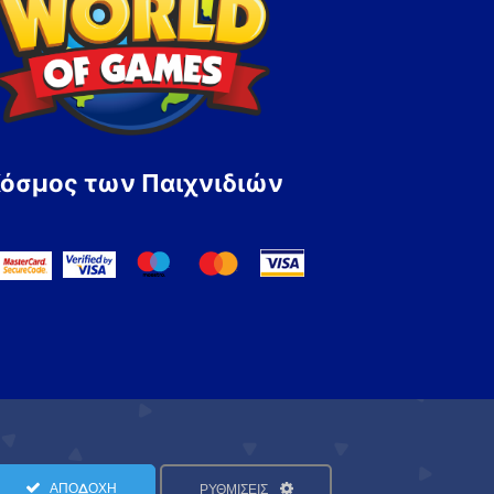
Κόσμος των Παιχνιδιών
ΑΠΟΔΟΧΗ
ΡΥΘΜΙΣΕΙΣ