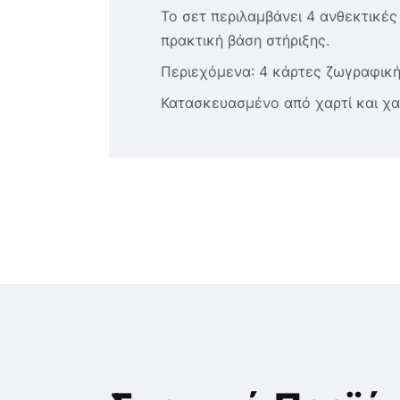
Το σετ περιλαμβάνει 4 ανθεκτικέ
πρακτική βάση στήριξης.
Περιεχόμενα: 4 κάρτες ζωγραφικής
Κατασκευασμένο από χαρτί και χα