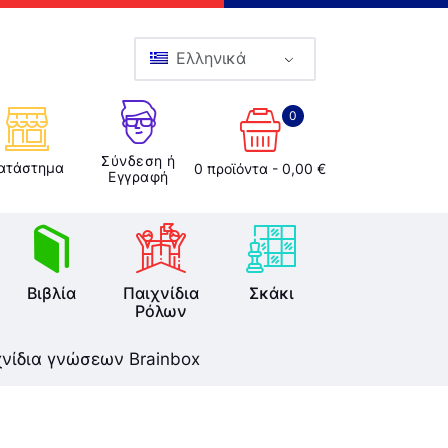
Ελληνικά
0
Σύνδεση ή
ατάστημα
0 προϊόντα
-
0,00 €
Εγγραφή
Βιβλία
Παιχνίδια
Σκάκι
Ρόλων
χνίδια γνώσεων Brainbox