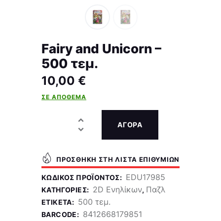
Fairy and Unicorn –
500 τεμ.
10,00
€
ΣΕ ΑΠΌΘΕΜΑ
ΑΓΟΡΑ
ΠΡΟΣΘΉΚΗ ΣΤΗ ΛΊΣΤΑ ΕΠΙΘΥΜΙΏΝ
EDU17985
ΚΩΔΙΚΌΣ ΠΡΟΪΌΝΤΟΣ:
2D Ενηλίκων
Παζλ
ΚΑΤΗΓΟΡΊΕΣ:
,
500 τεμ.
ΕΤΙΚΈΤΑ:
8412668179851
BARCODE: