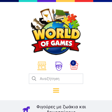
Επιτραπέζια
Παζλ
Παιχνίδια Καρτών
Σπαζοκεφαλιές
Κατασκευές
0
Καλλιτεχνικά
Μοντελισμός
Βιβλία
Παιχνίδια Ρόλων
Σκάκι
Φιγούρες με ζωάκια και