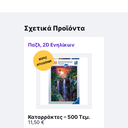
Σχετικά Προϊόντα
Παζλ
,
2D Ενηλίκων
Χ
ΩΡΊΣ
Α
Π
Ό
ΘΕ
ΜΑ
Καταρράκτες – 500 Τεμ.
11,50
€