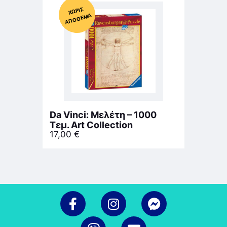
Χ
ΩΡΊΣ
Α
Π
Ό
ΘΕ
ΜΑ
Da Vinci: Μελέτη – 1000
Τεμ. Art Collection
17,00
€