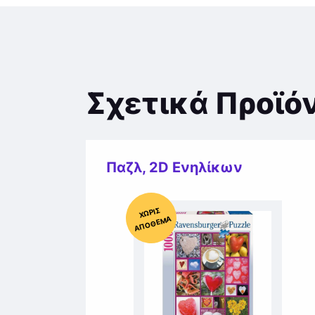
Σχετικά Προϊό
Παζλ
,
2D Ενηλίκων
Χ
ΩΡΊΣ
Α
Π
Ό
ΘΕ
ΜΑ