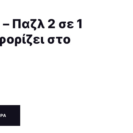
– Παζλ 2 σε 1
ορίζει στο
ΟΡΑ