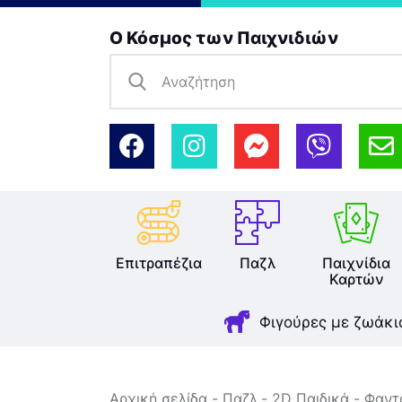
Ο Κόσμος των Παιχνιδιών
Επιτραπέζια
Παζλ
Παιχνίδια
Καρτών
Φιγούρες με ζωάκι
Αρχική σελίδα
Παζλ
2D Παιδικά
Φαντα