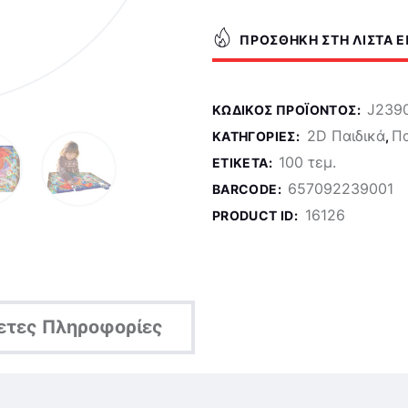
ΠΡΟΣΘΉΚΗ ΣΤΗ ΛΊΣΤΑ 
J239
ΚΩΔΙΚΌΣ ΠΡΟΪΌΝΤΟΣ:
2D Παιδικά
Π
ΚΑΤΗΓΟΡΊΕΣ:
,
100 τεμ.
ΕΤΙΚΈΤΑ:
657092239001
BARCODE:
16126
PRODUCT ID:
ετες Πληροφορίες