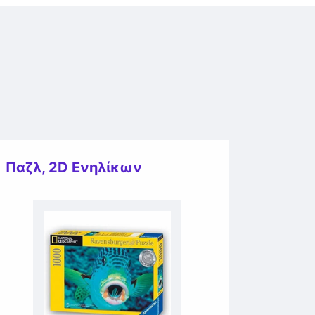
Παζλ
,
2D Ενηλίκων