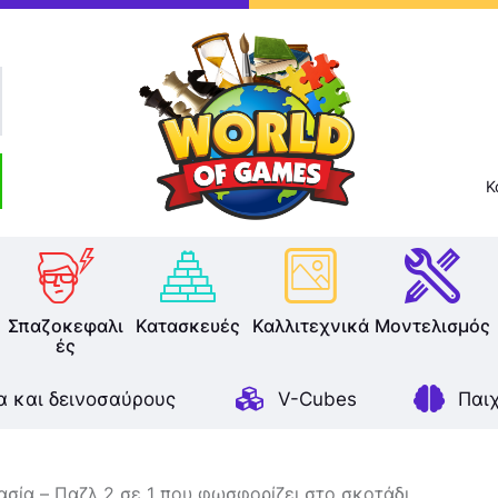
Επιτραπέζια
Παζλ
Παιχνίδια Καρτών
Σπαζοκεφαλιές
Κ
Κατασκευές
Καλλιτεχνικά
Σπαζοκεφαλι
Κατασκευές
Καλλιτεχνικά
Μοντελισμός
ές
Μοντελισμός
α και δεινοσαύρους
V-Cubes
Παι
Βιβλία
Παιχνίδια Ρόλων
σία – Παζλ 2 σε 1 που φωσφορίζει στο σκοτάδι