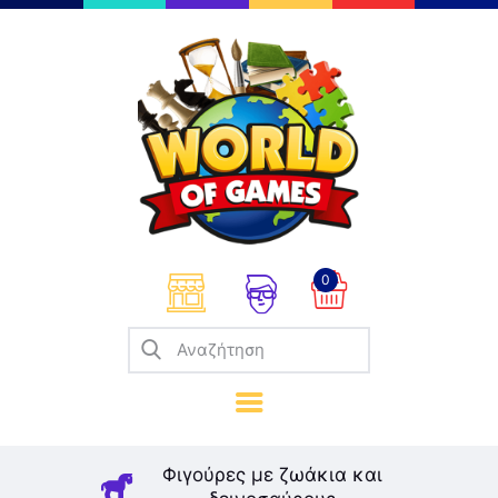
Επιτραπέζια
Παζλ
Παιχνίδια Καρτών
Σπαζοκεφαλιές
Κατασκευές
0
Καλλιτεχνικά
Μοντελισμός
Βιβλία
Παιχνίδια Ρόλων
Σκάκι
Φιγούρες με ζωάκια και