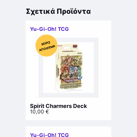
Σχετικά Προϊόντα
Yu-Gi-Oh! TCG
Χ
ΩΡΊΣ
Α
Π
Ό
ΘΕ
ΜΑ
Spirit Charmers Deck
10,00
€
Yu-Gi-Oh! TCG