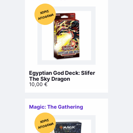
Χ
ΩΡΊΣ
Α
Π
Ό
ΘΕ
ΜΑ
Egyptian God Deck: Slifer
The Sky Dragon
10,00
€
Magic: The Gathering
Χ
ΩΡΊΣ
Α
Π
Ό
ΘΕ
ΜΑ