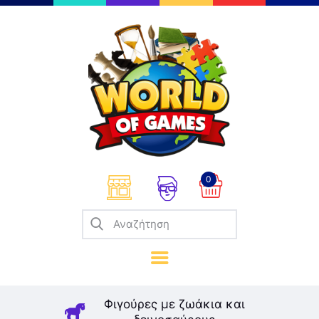
Επιτραπέζια
Παζλ
Παιχνίδια Καρτών
Σπαζοκεφαλιές
Κατασκευές
0
Καλλιτεχνικά
Μοντελισμός
Βιβλία
Παιχνίδια Ρόλων
Σκάκι
Φιγούρες με ζωάκια και