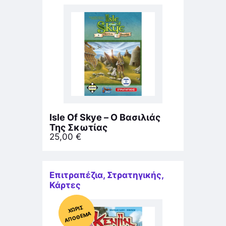
Isle Of Skye – Ο Βασιλιάς
Της Σκωτίας
25,00
€
Επιτραπέζια
,
Στρατηγικής
,
Κάρτες
Χ
ΩΡΊΣ
Α
Π
Ό
ΘΕ
ΜΑ