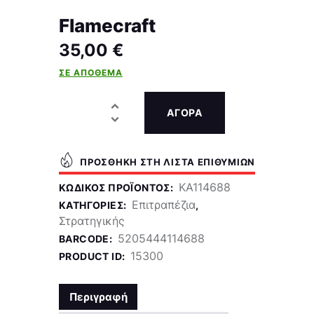
Flamecraft
35,00
€
ΣΕ ΑΠΌΘΕΜΑ
ΑΓΟΡΑ
ΠΡΟΣΘΉΚΗ ΣΤΗ ΛΊΣΤΑ ΕΠΙΘΥΜΙΏΝ
KA114688
ΚΩΔΙΚΌΣ ΠΡΟΪΌΝΤΟΣ:
Επιτραπέζια
ΚΑΤΗΓΟΡΊΕΣ:
,
Στρατηγικής
5205444114688
BARCODE:
15300
PRODUCT ID:
Περιγραφή