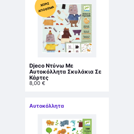
Χ
ΩΡΊΣ
Α
Π
Ό
ΘΕ
ΜΑ
Djeco Ντύνω Με
Αυτοκόλλητα Σκυλάκια Σε
Κάρτες
8,00
€
Αυτοκόλλητα