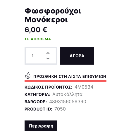
Φωσφορούχοι
Μονόκεροι
6,00
€
ΣΕ ΑΠΌΘΕΜΑ
ΑΓΟΡΑ
ΠΡΟΣΘΉΚΗ ΣΤΗ ΛΊΣΤΑ ΕΠΙΘΥΜΙΏΝ
4M0534
ΚΩΔΙΚΌΣ ΠΡΟΪΌΝΤΟΣ:
Αυτοκόλλητα
ΚΑΤΗΓΟΡΊΑ:
4893156059390
BARCODE:
7050
PRODUCT ID:
Περιγραφή