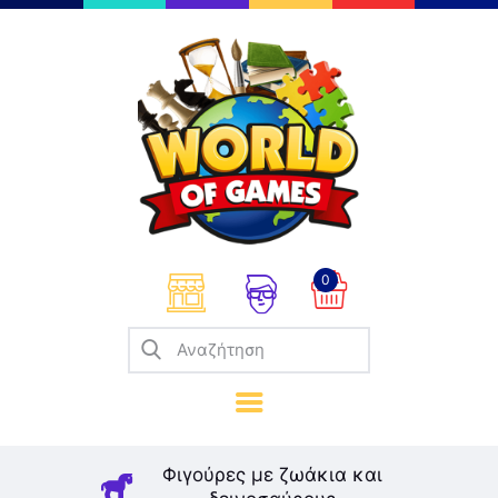
Επιτραπέζια
Παζλ
Παιχνίδια Καρτών
Σπαζοκεφαλιές
Κατασκευές
0
Καλλιτεχνικά
Μοντελισμός
Βιβλία
Παιχνίδια Ρόλων
Σκάκι
Φιγούρες με ζωάκια και