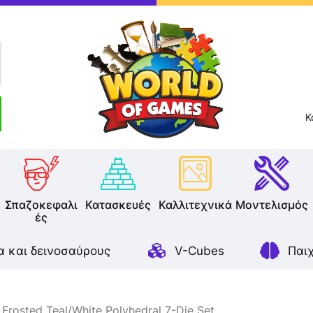
Επιτραπέζια
Παζλ
Παιχνίδια Καρτών
Σπαζοκεφαλιές
Κ
Κατασκευές
Καλλιτεχνικά
Σπαζοκεφαλι
Κατασκευές
Καλλιτεχνικά
Μοντελισμός
ές
Μοντελισμός
α και δεινοσαύρους
V-Cubes
Παι
Βιβλία
Παιχνίδια Ρόλων
Frosted Teal/White Polyhedral 7-Die Set