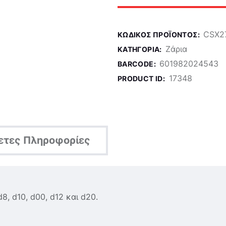
CSX2
ΚΩΔΙΚΌΣ ΠΡΟΪΌΝΤΟΣ:
Ζάρια
ΚΑΤΗΓΟΡΊΑ:
601982024543
BARCODE:
17348
PRODUCT ID:
ετες Πληροφορίες
d8, d10, d00, d12 και d20.