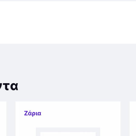
ντα
Ζάρια