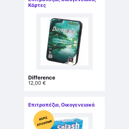
Κάρτες
Difference
12,00
€
Επιτραπέζια
,
Οικογενειακά
Χ
ΩΡΊΣ
Α
Π
Ό
ΘΕ
ΜΑ