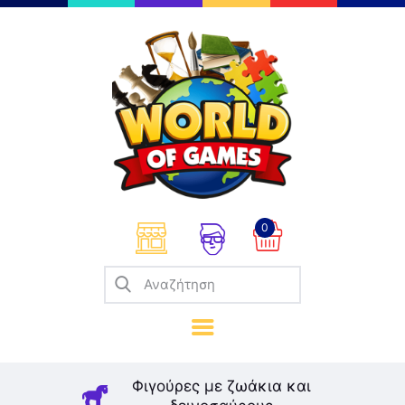
Επιτραπέζια
Παζλ
Παιχνίδια Καρτών
Σπαζοκεφαλιές
Κατασκευές
0
Καλλιτεχνικά
Μοντελισμός
Βιβλία
Παιχνίδια Ρόλων
Σκάκι
Φιγούρες με ζωάκια και