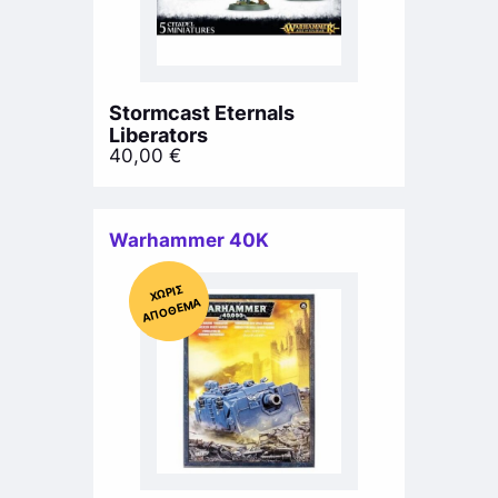
Stormcast Eternals
Liberators
40,00
€
Warhammer 40K
Χ
ΩΡΊΣ
Α
Π
Ό
ΘΕ
ΜΑ