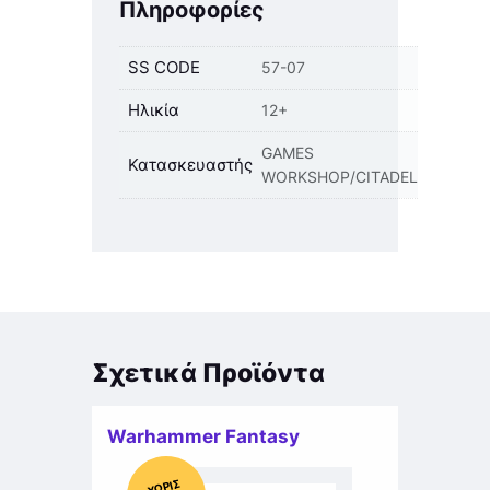
Πληροφορίες
SS CODE
57-07
Ηλικία
12+
GAMES
Κατασκευαστής
WORKSHOP/CITADEL
Σχετικά Προϊόντα
Warhammer Fantasy
Χ
ΩΡΊΣ
Α
Π
Ό
ΘΕ