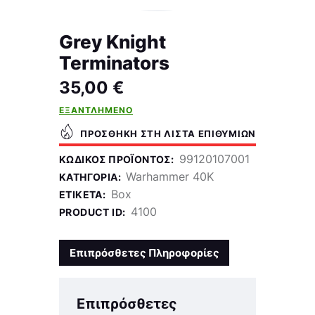
Grey Knight
Terminators
35,00
€
ΕΞΑΝΤΛΗΜΈΝΟ
ΠΡΟΣΘΉΚΗ ΣΤΗ ΛΊΣΤΑ ΕΠΙΘΥΜΙΏΝ
99120107001
ΚΩΔΙΚΌΣ ΠΡΟΪΌΝΤΟΣ:
Warhammer 40K
ΚΑΤΗΓΟΡΊΑ:
Box
ΕΤΙΚΈΤΑ:
4100
PRODUCT ID:
Επιπρόσθετες Πληροφορίες
Επιπρόσθετες