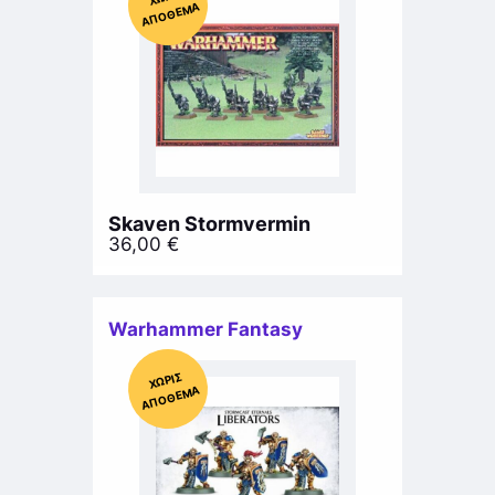
ΜΑ
Skaven Stormvermin
36,00
€
Warhammer Fantasy
Χ
ΩΡΊΣ
Α
Π
Ό
ΘΕ
ΜΑ