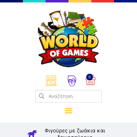
Επιτραπέζια
Παζλ
Παιχνίδια Καρτών
Σπαζοκεφαλιές
Κατασκευές
0
Καλλιτεχνικά
Μοντελισμός
Βιβλία
Παιχνίδια Ρόλων
Σκάκι
Φιγούρες με ζωάκια και