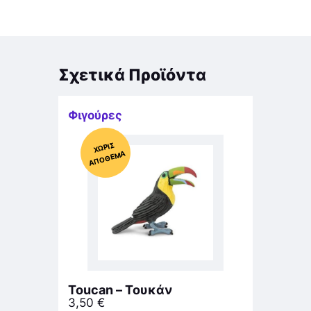
Σχετικά Προϊόντα
Φιγούρες
Χ
ΩΡΊΣ
Α
Π
Ό
ΘΕ
ΜΑ
Toucan – Τουκάν
3,50
€