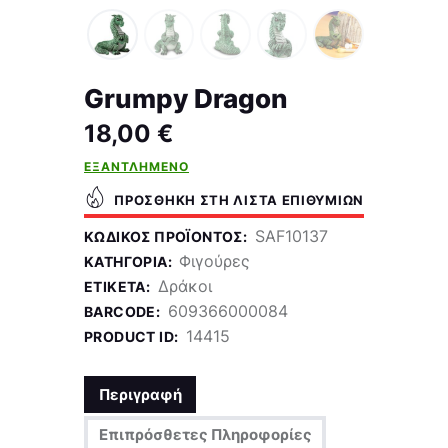
Grumpy Dragon
18,00
€
ΕΞΑΝΤΛΗΜΈΝΟ
ΠΡΟΣΘΉΚΗ ΣΤΗ ΛΊΣΤΑ ΕΠΙΘΥΜΙΏΝ
SAF10137
ΚΩΔΙΚΌΣ ΠΡΟΪΌΝΤΟΣ:
Φιγούρες
ΚΑΤΗΓΟΡΊΑ:
Δράκοι
ΕΤΙΚΈΤΑ:
609366000084
BARCODE:
14415
PRODUCT ID:
Περιγραφή
Επιπρόσθετες Πληροφορίες