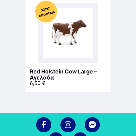
Χ
ΩΡΊΣ
Α
Π
Ό
ΘΕ
ΜΑ
Red Holstein Cow Large –
Αγελάδα
6,50
€