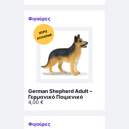
Φιγούρες
Χ
ΩΡΊΣ
Α
Π
Ό
ΘΕ
ΜΑ
German Shepherd Adult –
Γερμανικό Ποιμενικό
4,00
€
Φιγούρες