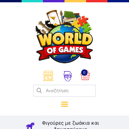
Επιτραπέζια
Παζλ
Παιχνίδια Καρτών
Σπαζοκεφαλιές
Κατασκευές
0
Καλλιτεχνικά
Μοντελισμός
Βιβλία
Παιχνίδια Ρόλων
Σκάκι
Φιγούρες με ζωάκια και