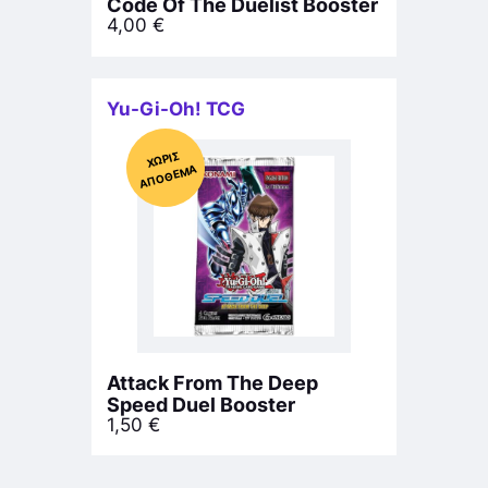
Code Of Τhe Duelist Booster
4,00
€
Yu-Gi-Oh! TCG
Χ
ΩΡΊΣ
Α
Π
Ό
ΘΕ
ΜΑ
Attack From The Deep
Speed Duel Booster
1,50
€