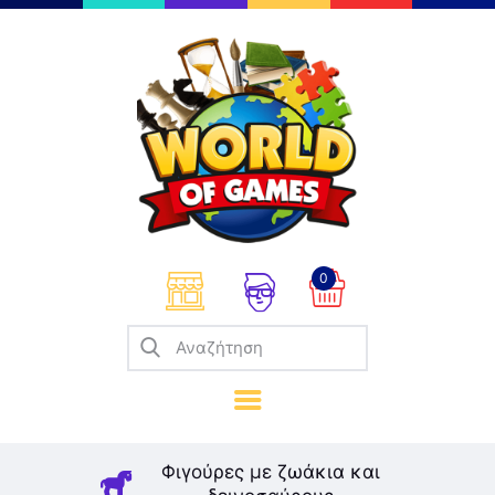
Επιτραπέζια
Παζλ
Παιχνίδια Καρτών
Σπαζοκεφαλιές
Κατασκευές
0
Καλλιτεχνικά
Μοντελισμός
Βιβλία
Παιχνίδια Ρόλων
Σκάκι
Φιγούρες με ζωάκια και