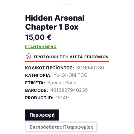
Hidden Arsenal
Chapter 1 Box
15,00
€
ΕΞΑΝΤΛΗΜΈΝΟ
ΠΡΟΣΘΉΚΗ ΣΤΗ ΛΊΣΤΑ ΕΠΙΘΥΜΙΏΝ
KON940280
ΚΩΔΙΚΌΣ ΠΡΟΪΌΝΤΟΣ:
Yu-Gi-Oh! TCG
ΚΑΤΗΓΟΡΊΑ:
Special Pack
ΕΤΙΚΈΤΑ:
4012927940235
BARCODE:
13149
PRODUCT ID:
Περιγραφή
Επιπρόσθετες Πληροφορίες