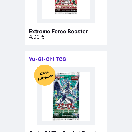
Extreme Force Booster
4,00
€
Yu-Gi-Oh! TCG
Χ
ΩΡΊΣ
Α
Π
Ό
ΘΕ
ΜΑ