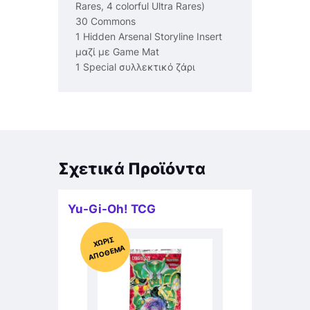
Rares, 4 colorful Ultra Rares)
30 Commons
1 Hidden Arsenal Storyline Insert
μαζί με Game Mat
1 Special συλλεκτικό ζάρι
Σχετικά Προϊόντα
Yu-Gi-Oh! TCG
Χ
ΩΡΊΣ
Α
Π
Ό
ΘΕ
ΜΑ