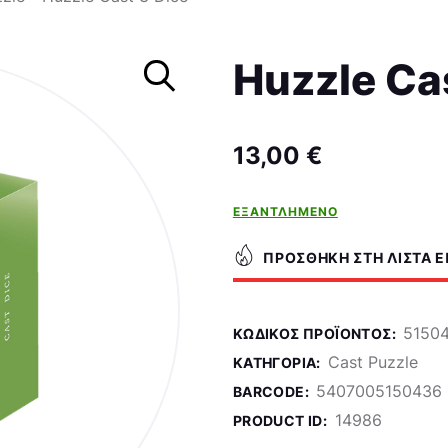
Σκάκι
Huzzle Ca
13,00
€
ΕΞΑΝΤΛΗΜΈΝΟ
ΠΡΟΣΘΉΚΗ ΣΤΗ ΛΊΣΤΑ 
5150
ΚΩΔΙΚΌΣ ΠΡΟΪΌΝΤΟΣ:
Cast Puzzle
ΚΑΤΗΓΟΡΊΑ:
5407005150436
BARCODE:
14986
PRODUCT ID: