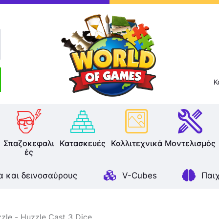
Επιτραπέζια
Παζλ
Παιχνίδια Καρτών
Σπαζοκεφαλιές
Κ
Κατασκευές
Καλλιτεχνικά
Σπαζοκεφαλι
Κατασκευές
Καλλιτεχνικά
Μοντελισμός
ές
Μοντελισμός
α και δεινοσαύρους
V-Cubes
Παι
Βιβλία
Παιχνίδια Ρόλων
zzle
Huzzle Cast 3 Dice