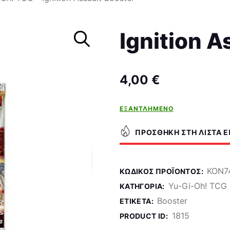
Σκάκι
Ignition A
4,00
€
ΕΞΑΝΤΛΗΜΈΝΟ
ΠΡΟΣΘΉΚΗ ΣΤΗ ΛΊΣΤΑ 
KON7
ΚΩΔΙΚΌΣ ΠΡΟΪΌΝΤΟΣ:
Yu-Gi-Oh! TCG
ΚΑΤΗΓΟΡΊΑ:
Booster
ΕΤΙΚΈΤΑ:
1815
PRODUCT ID: