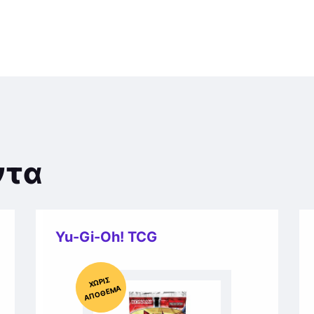
ντα
Yu-Gi-Oh! TCG
Χ
ΩΡΊΣ
Α
Π
Ό
ΘΕ
ΜΑ