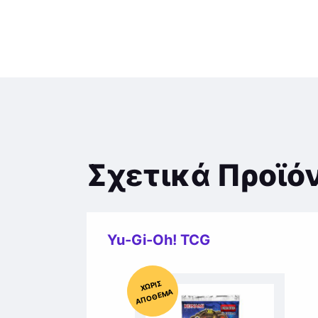
Σχετικά Προϊό
Yu-Gi-Oh! TCG
Χ
ΩΡΊΣ
Α
Π
Ό
ΘΕ
ΜΑ