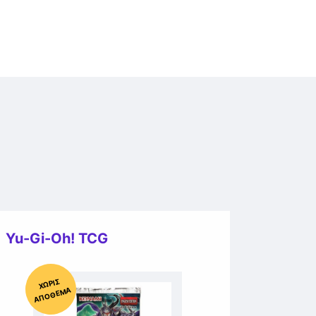
Yu-Gi-Oh! TCG
Χ
ΩΡΊΣ
Α
Π
Ό
ΘΕ
ΜΑ