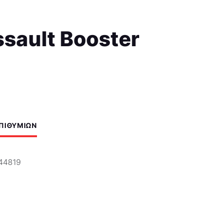
ssault Booster
ΕΠΙΘΥΜΙΏΝ
44819