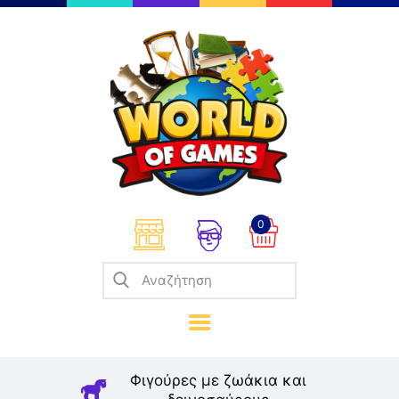
Επιτραπέζια
Παζλ
Παιχνίδια Καρτών
Σπαζοκεφαλιές
Κατασκευές
0
Καλλιτεχνικά
Μοντελισμός
Βιβλία
Παιχνίδια Ρόλων
Σκάκι
Φιγούρες με ζωάκια και