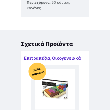
Περιεχόμενα:
50 κάρτες,
κανόνες
Σχετικά Προϊόντα
Επιτραπέζια
,
Οικογενειακά
Χ
ΩΡΊΣ
Α
Π
Ό
ΘΕ
ΜΑ