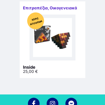
Επιτραπέζια
,
Οικογενειακά
Χ
ΩΡΊΣ
Α
Π
Ό
ΘΕ
ΜΑ
Inside
25,00
€