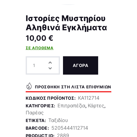
Ιστορίες Μυστηρίου
Αληθινά Εγκλήματα
10,00
€
ΣΕ ΑΠΌΘΕΜΑ
ΑΓΟΡΑ
ΠΡΟΣΘΉΚΗ ΣΤΗ ΛΊΣΤΑ ΕΠΙΘΥΜΙΏΝ
KA112714
ΚΩΔΙΚΌΣ ΠΡΟΪΌΝΤΟΣ:
Επιτραπέζια
Κάρτες
ΚΑΤΗΓΟΡΊΕΣ:
,
,
Παρέας
Ταξιδίου
ΕΤΙΚΈΤΑ:
5205444112714
BARCODE:
2889
PRODUCT ID: