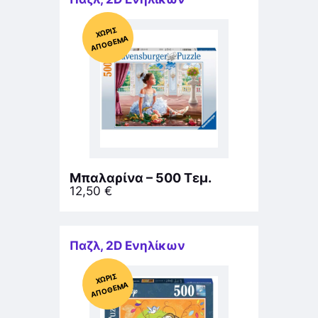
Χ
ΩΡΊΣ
Α
Π
Ό
ΘΕ
ΜΑ
Μπαλαρίνα – 500 Τεμ.
12,50
€
Παζλ
,
2D Ενηλίκων
Χ
ΩΡΊΣ
Α
Π
Ό
ΘΕ
ΜΑ