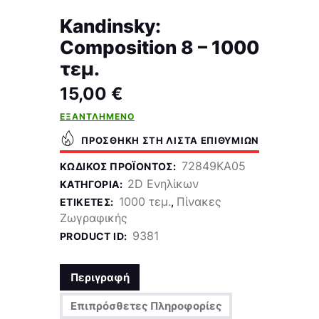
Kandinsky:
Composition 8 – 1000
τεμ.
15,00
€
ΕΞΑΝΤΛΗΜΈΝΟ
ΠΡΟΣΘΉΚΗ ΣΤΗ ΛΊΣΤΑ ΕΠΙΘΥΜΙΏΝ
72849KA05
ΚΩΔΙΚΌΣ ΠΡΟΪΌΝΤΟΣ:
2D Ενηλίκων
ΚΑΤΗΓΟΡΊΑ:
1000 τεμ.
Πίνακες
ΕΤΙΚΈΤΕΣ:
,
Ζωγραφικής
9381
PRODUCT ID:
Περιγραφή
Επιπρόσθετες Πληροφορίες