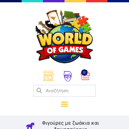
Επιτραπέζια
Παζλ
Παιχνίδια Καρτών
Σπαζοκεφαλιές
Κατασκευές
0
Καλλιτεχνικά
Μοντελισμός
Βιβλία
Παιχνίδια Ρόλων
Σκάκι
Φιγούρες με ζωάκια και