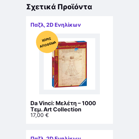
Σχετικά Προϊόντα
Παζλ
,
2D Ενηλίκων
Χ
ΩΡΊΣ
Α
Π
Ό
ΘΕ
ΜΑ
Da Vinci: Μελέτη – 1000
Τεμ. Art Collection
17,00
€
Παζλ
,
2D Ενηλίκων