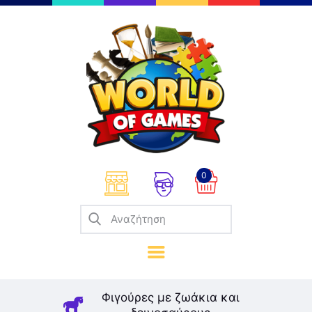
Επιτραπέζια
Παζλ
Παιχνίδια Καρτών
Σπαζοκεφαλιές
Κατασκευές
0
Καλλιτεχνικά
Μοντελισμός
Βιβλία
Παιχνίδια Ρόλων
Σκάκι
Φιγούρες με ζωάκια και