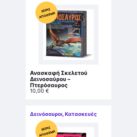
Χ
ΩΡΊΣ
Α
Π
Ό
ΘΕ
ΜΑ
Ανασκαφή Σκελετού
Δεινοσαύρου –
Πτερόσαυρος
10,00
€
Δεινόσαυροι
,
Κατασκευές
Χ
ΩΡΊΣ
Α
Π
Ό
ΘΕ
ΜΑ