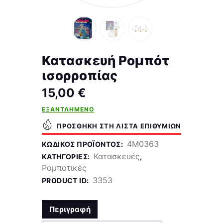
Κατασκευή Ρομπότ
ισορροπίας
15,00
€
ΕΞΑΝΤΛΗΜΈΝΟ
ΠΡΟΣΘΉΚΗ ΣΤΗ ΛΊΣΤΑ ΕΠΙΘΥΜΙΏΝ
4M0363
ΚΩΔΙΚΌΣ ΠΡΟΪΌΝΤΟΣ:
Κατασκευές
ΚΑΤΗΓΟΡΊΕΣ:
,
Ρομποτικές
3353
PRODUCT ID:
Περιγραφή