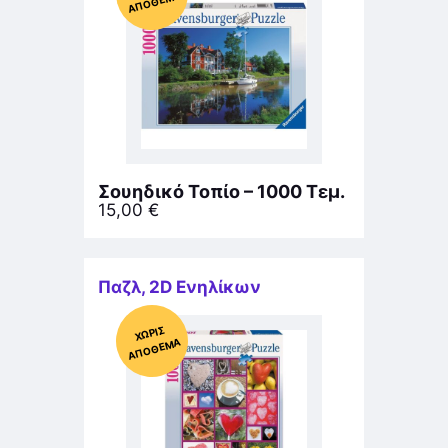
ΜΑ
Σουηδικό Τοπίο – 1000 Τεμ.
15,00
€
Παζλ
,
2D Ενηλίκων
Χ
ΩΡΊΣ
Α
Π
Ό
ΘΕ
ΜΑ