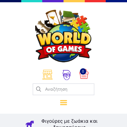
Επιτραπέζια
Παζλ
Παιχνίδια Καρτών
Σπαζοκεφαλιές
Κατασκευές
0
Καλλιτεχνικά
Μοντελισμός
Βιβλία
Παιχνίδια Ρόλων
Σκάκι
Φιγούρες με ζωάκια και