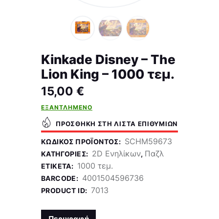
Kinkade Disney – The
Lion King – 1000 τεμ.
15,00
€
ΕΞΑΝΤΛΗΜΈΝΟ
ΠΡΟΣΘΉΚΗ ΣΤΗ ΛΊΣΤΑ ΕΠΙΘΥΜΙΏΝ
SCHM59673
ΚΩΔΙΚΌΣ ΠΡΟΪΌΝΤΟΣ:
2D Ενηλίκων
Παζλ
ΚΑΤΗΓΟΡΊΕΣ:
,
1000 τεμ.
ΕΤΙΚΈΤΑ:
4001504596736
BARCODE:
7013
PRODUCT ID:
Περιγραφή