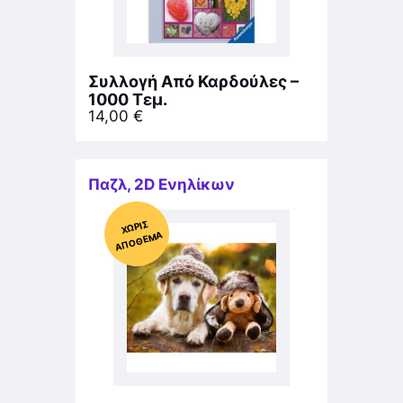
Συλλογή Από Καρδούλες –
1000 Τεμ.
14,00
€
Παζλ
,
2D Ενηλίκων
Χ
ΩΡΊΣ
Α
Π
Ό
ΘΕ
ΜΑ