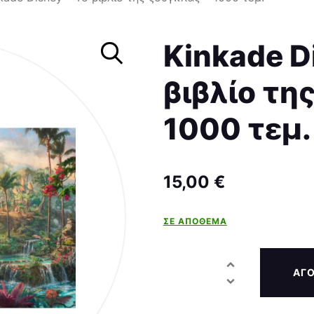
Σκάκι
Kinkade D
βιβλίο τη
1000 τεμ.
15,00
€
ΣΕ ΑΠΌΘΕΜΑ
ΑΓ