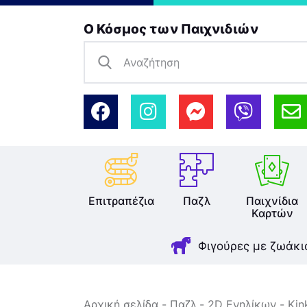
Ο Κόσμος των Παιχνιδιών
Επιτραπέζια
Παζλ
Παιχνίδια
Καρτών
Φιγούρες με ζωάκι
Αρχική σελίδα
Παζλ
2D Ενηλίκων
Kin