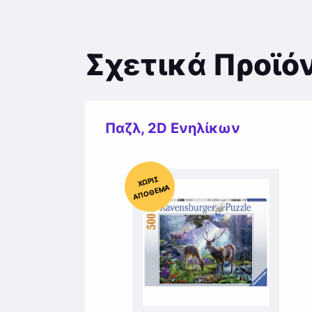
Σχετικά Προϊό
Παζλ
,
2D Ενηλίκων
Χ
ΩΡΊΣ
Α
Π
Ό
ΘΕ
ΜΑ