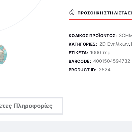
ΠΡΟΣΘΉΚΗ ΣΤΗ ΛΊΣΤΑ 
SCHM
ΚΩΔΙΚΌΣ ΠΡΟΪΌΝΤΟΣ:
2D Ενηλίκων
ΚΑΤΗΓΟΡΊΕΣ:
,
1000 τεμ.
ΕΤΙΚΈΤΑ:
4001504594732
BARCODE:
2524
PRODUCT ID:
ετες Πληροφορίες