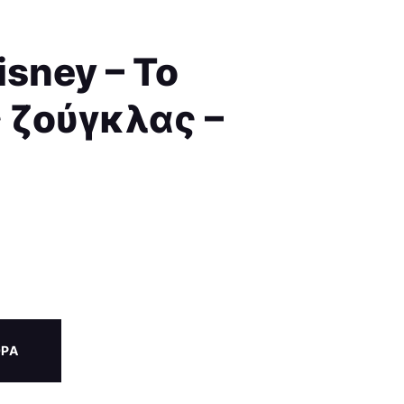
isney – To
ς ζούγκλας –
ΟΡΑ