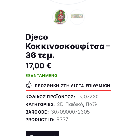
Djeco
Κοκκινοσκουφίτσα –
36 τεμ.
17,00
€
ΕΞΑΝΤΛΗΜΈΝΟ
ΠΡΟΣΘΉΚΗ ΣΤΗ ΛΊΣΤΑ ΕΠΙΘΥΜΙΏΝ
DJ07230
ΚΩΔΙΚΌΣ ΠΡΟΪΌΝΤΟΣ:
2D Παιδικά
Παζλ
ΚΑΤΗΓΟΡΊΕΣ:
,
3070900072305
BARCODE:
9337
PRODUCT ID: