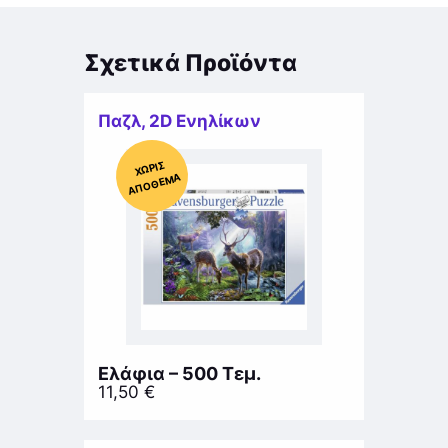
Σχετικά Προϊόντα
Παζλ
,
2D Ενηλίκων
Χ
ΩΡΊΣ
Α
Π
Ό
ΘΕ
ΜΑ
Ελάφια – 500 Τεμ.
11,50
€