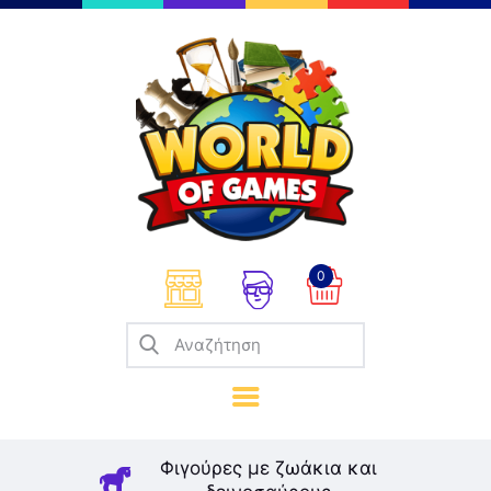
Επιτραπέζια
Παζλ
Παιχνίδια Καρτών
Σπαζοκεφαλιές
Κατασκευές
0
Καλλιτεχνικά
Μοντελισμός
Βιβλία
Παιχνίδια Ρόλων
Σκάκι
Φιγούρες με ζωάκια και