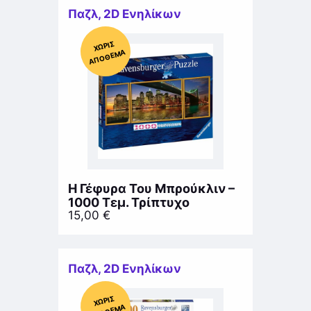
Παζλ
,
2D Ενηλίκων
Χ
ΩΡΊΣ
Α
Π
Ό
ΘΕ
ΜΑ
Η Γέφυρα Του Μπρούκλιν –
1000 Τεμ. Τρίπτυχο
15,00
€
Παζλ
,
2D Ενηλίκων
Χ
ΩΡΊΣ
Α
Π
Ό
ΘΕ