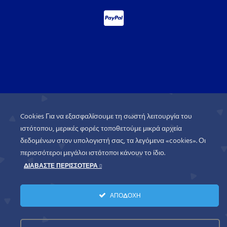
Cookies Για να εξασφαλίσουμε τη σωστή λειτουργία του
ιστότοπου, μερικές φορές τοποθετούμε μικρά αρχεία
δεδομένων στον υπολογιστή σας, τα λεγόμενα «cookies». Οι
περισσότεροι μεγάλοι ιστότοποι κάνουν το ίδιο.
ΔΙΑΒΑΣΤΕ ΠΕΡΙΣΣΟΤΕΡΑ
WorldofGames
© 2026. All rights
ΑΠΟΔΟΧΗ
reserved.
Πολιτική Απορρήτου
Όροι Χρήσης