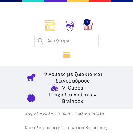
0
Επιτραπέζια
Παζλ
Παιχνίδια Καρτών
Σπαζοκεφαλιές
Κατασκευές
Φιγούρες με ζωάκια και
Καλλιτεχνικά
δεινοσαύρους
Μοντελισμός
V-Cubes
Βιβλία
Παιχνίδια γνώσεων
Παιχνίδια Ρόλων
Brainbox
Σκάκι
Αρχική σελίδα
Βιβλία
Παιδικά Βιβλία
Κοτούλα μου μικρή… τι να κρύβεται εκεί;