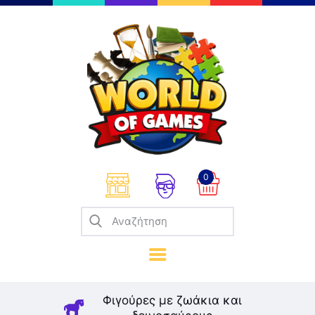
Επιτραπέζια
Παζλ
Παιχνίδια Καρτών
Σπαζοκεφαλιές
Κατασκευές
0
Καλλιτεχνικά
Μοντελισμός
Βιβλία
Παιχνίδια Ρόλων
Σκάκι
Φιγούρες με ζωάκια και