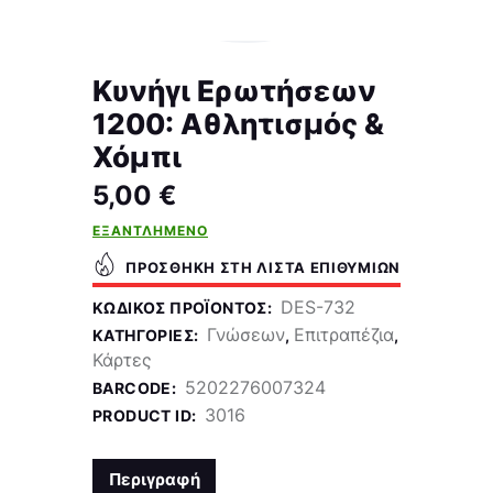
Κυνήγι Ερωτήσεων
1200: Αθλητισμός &
Χόμπι
5,00
€
ΕΞΑΝΤΛΗΜΈΝΟ
ΠΡΟΣΘΉΚΗ ΣΤΗ ΛΊΣΤΑ ΕΠΙΘΥΜΙΏΝ
DES-732
ΚΩΔΙΚΌΣ ΠΡΟΪΌΝΤΟΣ:
Γνώσεων
Επιτραπέζια
ΚΑΤΗΓΟΡΊΕΣ:
,
,
Κάρτες
5202276007324
BARCODE:
3016
PRODUCT ID:
Περιγραφή