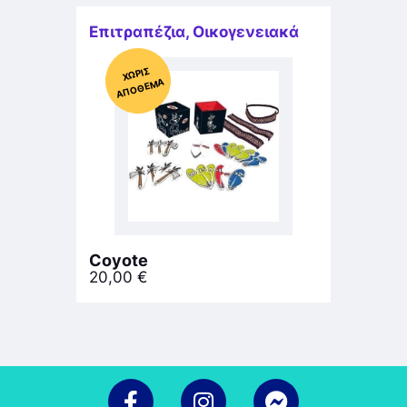
Επιτραπέζια
,
Οικογενειακά
Χ
ΩΡΊΣ
Α
Π
Ό
ΘΕ
ΜΑ
Coyote
20,00
€