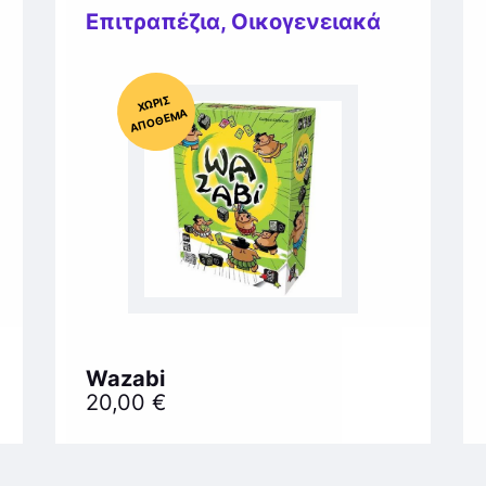
Επιτραπέζια
,
Οικογενειακά
Χ
ΩΡΊΣ
Α
Π
Ό
ΘΕ
ΜΑ
Wazabi
20,00
€