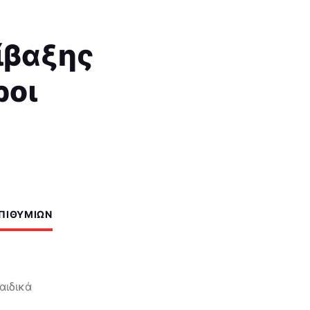
ίβαξης
ροι
ΕΠΙΘΥΜΙΏΝ
2
αιδικά