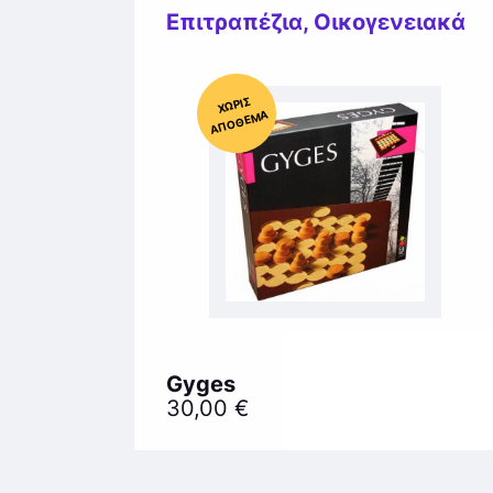
Επιτραπέζια
,
Οικογενειακά
Χ
ΩΡΊΣ
Α
Π
Ό
ΘΕ
ΜΑ
Gyges
30,00
€