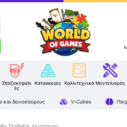
Επιτραπέζια
Παζλ
Παιχνίδια Καρτών
Σπαζοκεφαλιές
Κ
Κατασκευές
Καλλιτεχνικά
Σπαζοκεφαλι
Κατασκευές
Καλλιτεχνικά
Μοντελισμός
ές
Μοντελισμός
α και δεινοσαύρους
V-Cubes
Παι
Βιβλία
Παιχνίδια Ρόλων
βοι Στοίβαξης Δεινόσαυροι