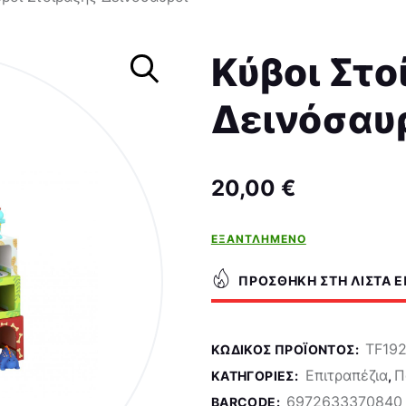
Σκάκι
Κύβοι Στο
Δεινόσαυ
20,00
€
ΕΞΑΝΤΛΗΜΈΝΟ
ΠΡΟΣΘΉΚΗ ΣΤΗ ΛΊΣΤΑ 
TF19
ΚΩΔΙΚΌΣ ΠΡΟΪΌΝΤΟΣ:
Επιτραπέζια
Π
ΚΑΤΗΓΟΡΊΕΣ:
,
6972633370840
BARCODE: