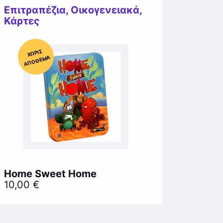
Επιτραπέζια
,
Οικογενειακά
,
Κάρτες
Χ
ΩΡΊΣ
Α
Π
Ό
ΘΕ
ΜΑ
Home Sweet Home
10,00
€