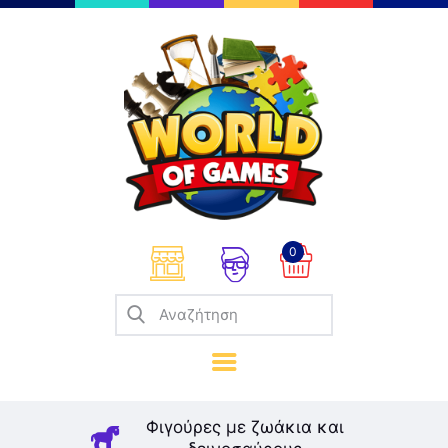
Επιτραπέζια
Παζλ
Παιχνίδια Καρτών
Σπαζοκεφαλιές
Κατασκευές
0
Καλλιτεχνικά
Μοντελισμός
Βιβλία
Παιχνίδια Ρόλων
Σκάκι
Φιγούρες με ζωάκια και