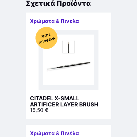
Σχετικά Προϊόντα
Χρώματα & Πινέλα
Χ
ΩΡΊΣ
Α
Π
Ό
ΘΕ
ΜΑ
CITADEL X-SMALL
ARTIFICER LAYER BRUSH
15,50
€
Χρώματα & Πινέλα