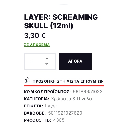
LAYER: SCREAMING
SKULL (12ml)
3,30
€
ΣΕ ΑΠΌΘΕΜΑ
ΑΓΟΡΑ
ΠΡΟΣΘΉΚΗ ΣΤΗ ΛΊΣΤΑ ΕΠΙΘΥΜΙΏΝ
99189951033
ΚΩΔΙΚΌΣ ΠΡΟΪΌΝΤΟΣ:
Χρώματα & Πινέλα
ΚΑΤΗΓΟΡΊΑ:
Layer
ΕΤΙΚΈΤΑ:
5011921027620
BARCODE:
4305
PRODUCT ID: