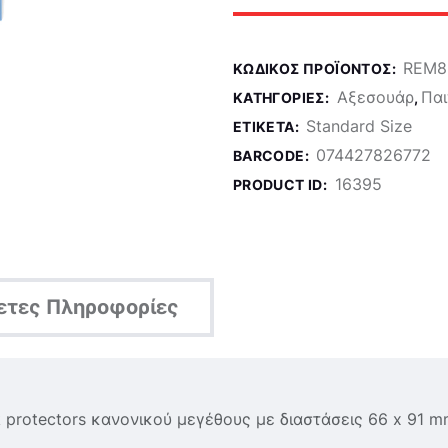
REM8
ΚΩΔΙΚΌΣ ΠΡΟΪΌΝΤΟΣ:
Αξεσουάρ
Παι
ΚΑΤΗΓΟΡΊΕΣ:
,
Standard Size
ΕΤΙΚΈΤΑ:
074427826772
BARCODE:
16395
PRODUCT ID:
ετες Πληροφορίες
 protectors κανονικού μεγέθους με διαστάσεις 66 x 91 