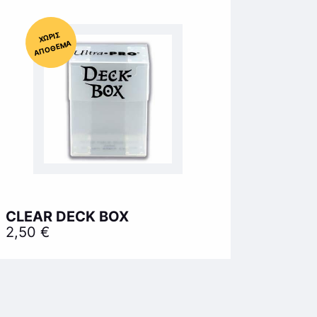
Χ
ΩΡΊΣ
Α
Π
Ό
ΘΕ
ΜΑ
CLEAR DECK BOX
2,50
€