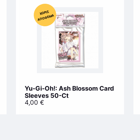
Χ
ΩΡΊΣ
Α
Π
Ό
ΘΕ
ΜΑ
Yu-Gi-Oh!: Ash Blossom Card
Sleeves 50-Ct
4,00
€