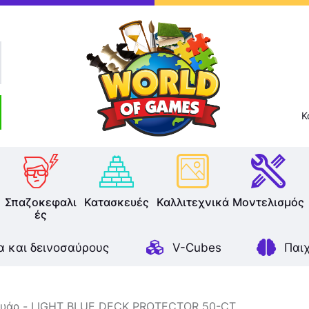
Επιτραπέζια
Παζλ
Παιχνίδια Καρτών
Σπαζοκεφαλιές
Κ
Κατασκευές
Καλλιτεχνικά
Σπαζοκεφαλι
Κατασκευές
Καλλιτεχνικά
Μοντελισμός
ές
Μοντελισμός
α και δεινοσαύρους
V-Cubes
Παι
Βιβλία
Παιχνίδια Ρόλων
υάρ
LIGHT BLUE DECK PROTECTOR 50-CT