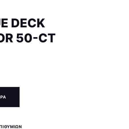
UE DECK
OR 50-CT
ΟΡΑ
ΕΠΙΘΥΜΙΏΝ